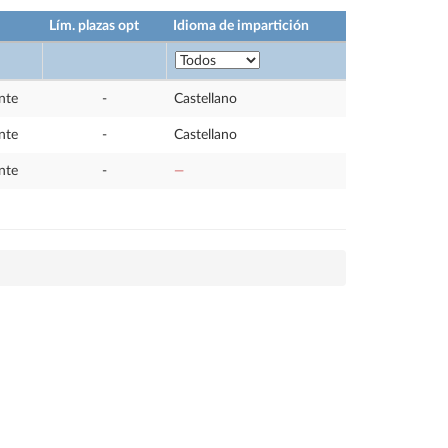
Lím. plazas opt
Idioma de impartición
nte
-
Castellano
nte
-
Castellano
nte
-
—