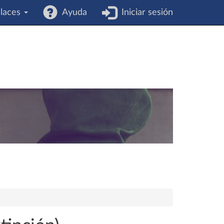
laces
Ayuda
Iniciar sesión