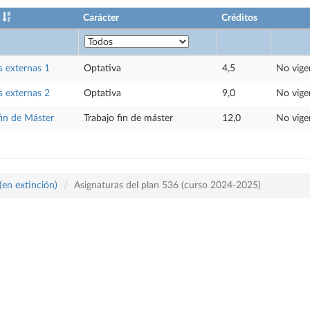
Carácter
Créditos
s externas 1
Optativa
4,5
No vige
s externas 2
Optativa
9,0
No vige
fin de Máster
Trabajo fin de máster
12,0
No vige
(en extinción)
Asignaturas del plan 536 (curso 2024-2025)