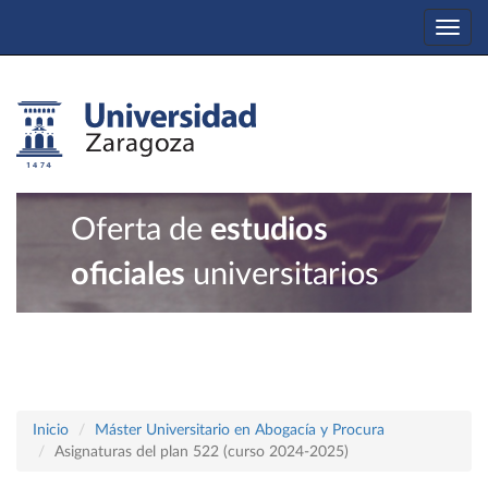
Togg
navi
Oferta de
estudios
oficiales
universitarios
Inicio
Máster Universitario en Abogacía y Procura
Asignaturas del plan 522 (curso 2024-2025)