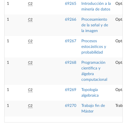
C2
1
69265
Introducción a la
Optati
minería de datos
C2
1
69266
Procesamiento
Optati
de la señal y de
la imagen
C2
1
69267
Procesos
Optati
estocásticos y
probabilidad
C2
1
69268
Programación
Optati
científica y
álgebra
computacional
C2
1
69269
Topología
Optati
algebraica
C2
1
69270
Trabajo fin de
Trabaj
Máster