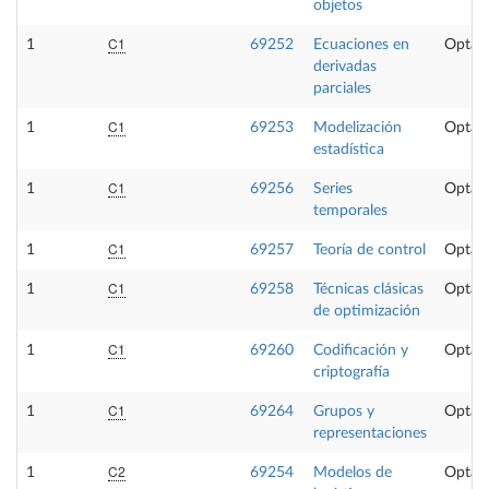
objetos
C1
1
69252
Ecuaciones en
Optati
derivadas
parciales
C1
1
69253
Modelización
Optati
estadística
C1
1
69256
Series
Optati
temporales
C1
1
69257
Teoría de control
Optati
C1
1
69258
Técnicas clásicas
Optati
de optimización
C1
1
69260
Codificación y
Optati
criptografía
C1
1
69264
Grupos y
Optati
representaciones
C2
1
69254
Modelos de
Optati