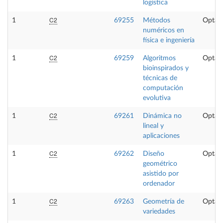
logística
C2
1
69255
Métodos
Optati
numéricos en
física e ingeniería
C2
1
69259
Algoritmos
Optati
bioinspirados y
técnicas de
computación
evolutiva
C2
1
69261
Dinámica no
Optati
lineal y
aplicaciones
C2
1
69262
Diseño
Optati
geométrico
asistido por
ordenador
C2
1
69263
Geometría de
Optati
variedades