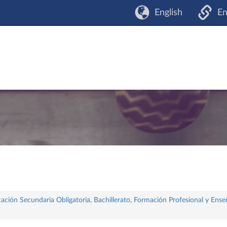
English
En
ación Secundaria Obligatoria, Bachillerato, Formación Profesional y Ense