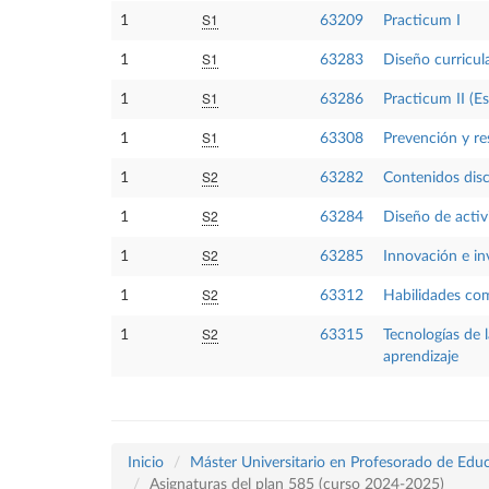
S1
1
63209
Practicum I
S1
1
63283
Diseño curricula
S1
1
63286
Practicum II (E
S1
1
63308
Prevención y re
S2
1
63282
Contenidos disc
S2
1
63284
Diseño de activ
S2
1
63285
Innovación e in
S2
1
63312
Habilidades co
S2
1
63315
Tecnologías de 
aprendizaje
Inicio
Máster Universitario en Profesorado de Educ
Asignaturas del plan 585 (curso 2024-2025)