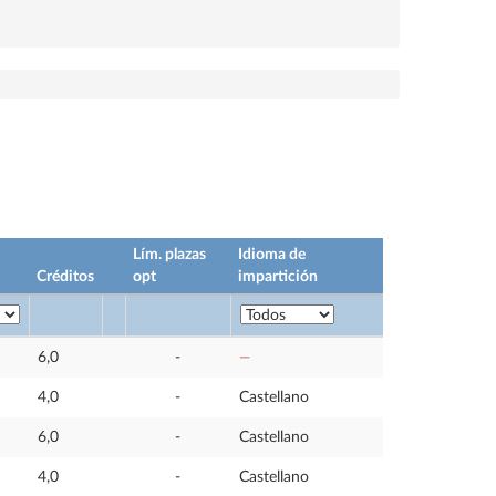
Lím. plazas
Idioma de
Créditos
opt
impartición
6,0
-
—
4,0
-
Castellano
6,0
-
Castellano
4,0
-
Castellano