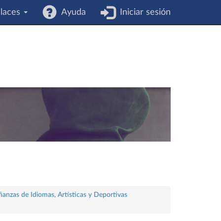
laces
Ayuda
Iniciar sesión
ñanzas de Idiomas, Artísticas y Deportivas