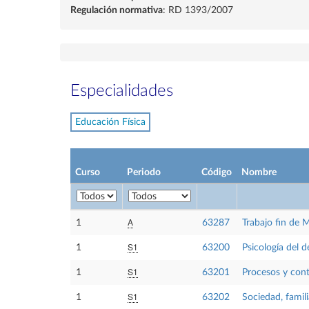
Regulación normativa
: RD 1393/2007
Especialidades
Educación Física
Curso
Periodo
Código
Nombre
A
1
63287
Trabajo fin de 
S1
1
63200
Psicología del d
S1
1
63201
Procesos y con
S1
1
63202
Sociedad, famil