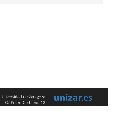
Universidad de Zaragoza
C/ Pedro Cerbuna, 12
ES-50009 Zaragoza
España / Spain
Tel: +34 976761000
ciu@unizar.es
Q-5018001-G