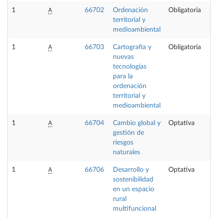
A
1
66702
Ordenación
Obligatoria
territorial y
medioambiental
A
1
66703
Cartografía y
Obligatoria
nuevas
tecnologías
para la
ordenación
territorial y
medioambiental
A
1
66704
Cambio global y
Optativa
gestión de
riesgos
naturales
A
1
66706
Desarrollo y
Optativa
sostenibilidad
en un espacio
rural
multifuncional