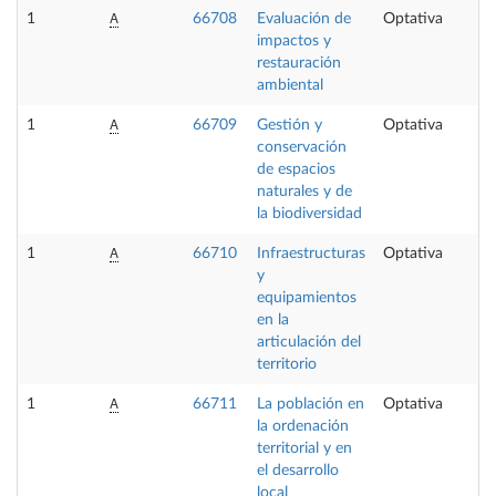
A
1
66708
Evaluación de
Optativa
impactos y
restauración
ambiental
A
1
66709
Gestión y
Optativa
conservación
de espacios
naturales y de
la biodiversidad
A
1
66710
Infraestructuras
Optativa
y
equipamientos
en la
articulación del
territorio
A
1
66711
La población en
Optativa
la ordenación
territorial y en
el desarrollo
local