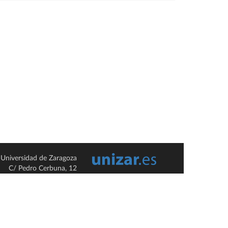
Universidad de Zaragoza
C/ Pedro Cerbuna, 12
ES-50009 Zaragoza
España / Spain
Tel: +34 976761000
ciu@unizar.es
Q-5018001-G