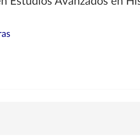
en Estudios Avanzados en His
ras