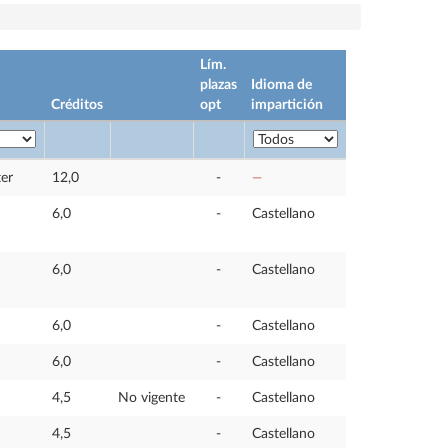
Lím.
plazas
Idioma de
Créditos
opt
impartición
ter
12,0
-
—
6,0
-
Castellano
6,0
-
Castellano
6,0
-
Castellano
6,0
-
Castellano
4,5
No vigente
-
Castellano
4,5
-
Castellano