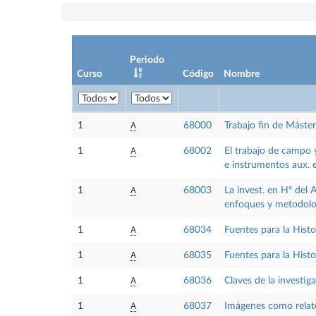
Periodo
Curso
Código
Nombre
A
1
68000
Trabajo fin de Máster
A
1
68002
El trabajo de campo y
e instrumentos aux. e
A
1
68003
La invest. en Hª del A
enfoques y metodolog
A
1
68034
Fuentes para la Hist
A
1
68035
Fuentes para la Hist
A
1
68036
Claves de la investig
A
1
68037
Imágenes como relato