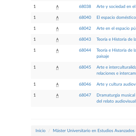
A
1
68038
Arte y sociedad en e
A
1
68040
El espacio doméstic
A
1
68042
Arte en el espacio pú
A
1
68043
Teoría e Historia de
A
1
68044
Teoría e Historia de 
paisaje
A
1
68045
Arte e interculturali
relaciones e interca
A
1
68046
Arte y cultura audiov
A
1
68047
Dramaturgia musical 
del relato audiovisual
Inicio
Máster Universitario en Estudios Avanzados e