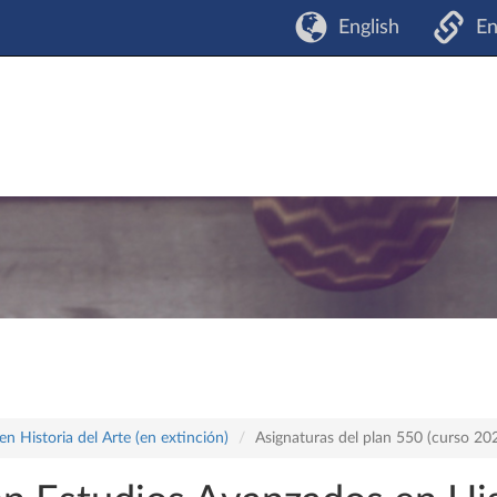
English
En
n Historia del Arte (en extinción)
Asignaturas del plan 550 (curso 2