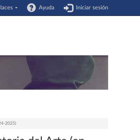
laces
Ayuda
Iniciar sesión
024-2025)