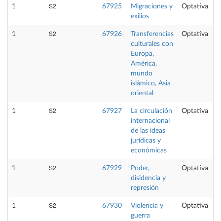
S2
1
67925
Migraciones y
Optativa
exilios
S2
1
67926
Transferencias
Optativa
culturales con
Europa,
América,
mundo
islámico, Asia
oriental
S2
1
67927
La circulación
Optativa
internacional
de las ideas
jurídicas y
económicas
S2
1
67929
Poder,
Optativa
disidencia y
represión
S2
1
67930
Violencia y
Optativa
guerra