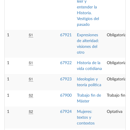
leer y
entender la
Historia.
Vestigios del
pasado
S1
1
67921
Expresiones
Obligatoria
de alteridad:
visiones del
otro
S1
1
67922
Historia de la
Obligatoria
vida cotidiana
S1
1
67923
Ideologías y
Obligatoria
teoría política
S2
1
67900
Trabajo fin de
Trabajo fin d
Máster
S2
1
67924
Mujeres:
Optativa
textos y
contextos