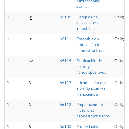
Microscopias
avanzadas
S1
1
66106
Ejemplos de
Obligato
aplicaciones
industriales
S1
1
66111
Ensamblaje y
Obligato
fabricación de
nanoestructuras
S2
1
66116
Fabricación de
Optativ
micro y
nanodispositivos
S1
1
66113
Introducción a la
Optativ
investigación en
Nanociencia
S1
1
66112
Preparación de
Obligato
materiales
nanoestructurados
S1
1
66100
Propiedades
Obligato