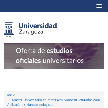
Togg
navi
Oferta de
estudios
oficiales
universitarios
Inicio
Máster Universitario en Materiales Nanoestructurados para
Aplicaciones Nanotecnológicas