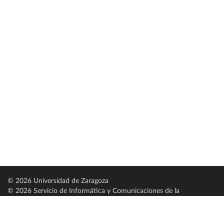
© 2026 Universidad de Zaragoza
© 2026 Servicio de Informática y Comunicaciones de la
Universidad de Zaragoza (
SICUZ
)
Universidad de Zaragoza
C/ Pedro Cerbuna, 12