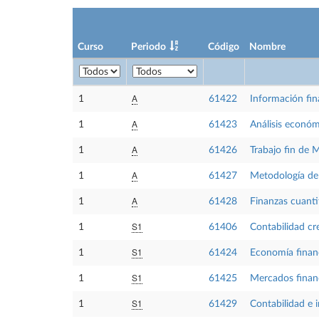
Curso
Periodo
Código
Nombre
A
1
61422
Información fin
A
1
61423
Análisis económ
A
1
61426
Trabajo fin de 
A
1
61427
Metodología de 
A
1
61428
Finanzas cuanti
S1
1
61406
Contabilidad cr
S1
1
61424
Economía financ
S1
1
61425
Mercados financ
S1
1
61429
Contabilidad e 