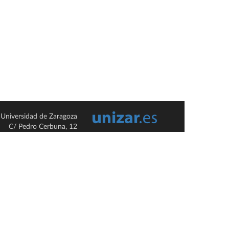
Universidad de Zaragoza
C/ Pedro Cerbuna, 12
ES-50009 Zaragoza
España / Spain
Tel: +34 976761000
ciu@unizar.es
Q-5018001-G