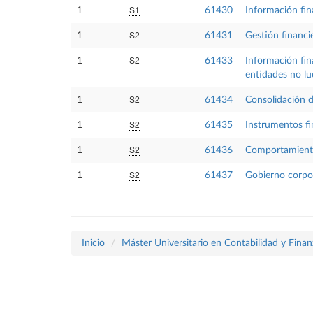
S1
1
61430
Información fin
S2
1
61431
Gestión financi
S2
1
61433
Información fina
entidades no lu
S2
1
61434
Consolidación d
S2
1
61435
Instrumentos f
S2
1
61436
Comportamiento 
S2
1
61437
Gobierno corpor
Inicio
Máster Universitario en Contabilidad y Finan