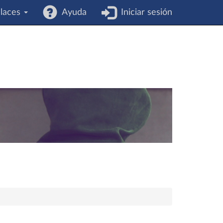
laces
Ayuda
Iniciar sesión