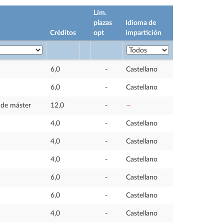
Lím.
plazas
Idioma de
Créditos
opt
impartición
6,0
-
Castellano
6,0
-
Castellano
n de máster
12,0
-
—
4,0
-
Castellano
4,0
-
Castellano
4,0
-
Castellano
6,0
-
Castellano
6,0
-
Castellano
4,0
-
Castellano