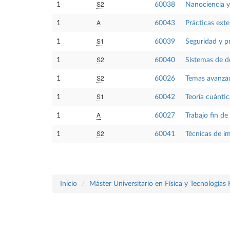
S2
1
60038
Nanociencia y
A
1
60043
Prácticas ext
S1
1
60039
Seguridad y pr
S2
1
60040
Sistemas de d
S2
1
60026
Temas avanzad
S1
1
60042
Teoría cuánti
A
1
60027
Trabajo fin de
S2
1
60041
Técnicas de im
Inicio
Máster Universitario en Física y Tecnologías 