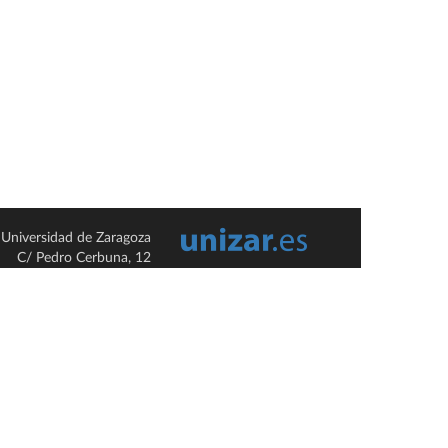
Universidad de Zaragoza
C/ Pedro Cerbuna, 12
ES-50009 Zaragoza
España / Spain
Tel: +34 976761000
ciu@unizar.es
Q-5018001-G