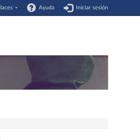
laces
Ayuda
Iniciar sesión