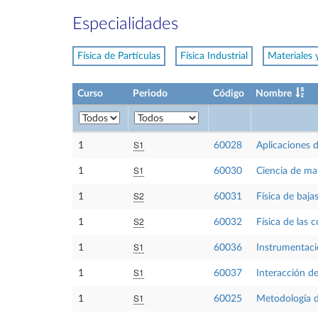
Especialidades
Física de Partículas
Física Industrial
Materiales 
Curso
Periodo
Código
Nombre
S1
1
60028
Aplicaciones d
S1
1
60030
Ciencia de mat
S2
1
60031
Física de baja
S2
1
60032
Física de las
S1
1
60036
Instrumentaci
S1
1
60037
Interacción de
S1
1
60025
Metodología de