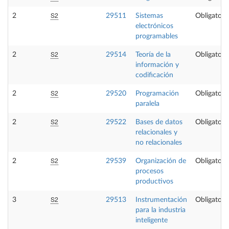
S2
2
29511
Sistemas
Obligatori
electrónicos
programables
S2
2
29514
Teoría de la
Obligatori
información y
codificación
S2
2
29520
Programación
Obligatori
paralela
S2
2
29522
Bases de datos
Obligatori
relacionales y
no relacionales
S2
2
29539
Organización de
Obligatori
procesos
productivos
S2
3
29513
Instrumentación
Obligatori
para la industria
inteligente