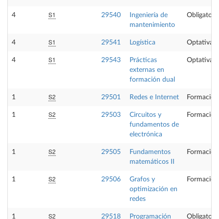
S1
4
29540
Ingeniería de
Obligatori
mantenimiento
S1
4
29541
Logística
Optativa
S1
4
29543
Prácticas
Optativa
externas en
formación dual
S2
1
29501
Redes e Internet
Formación
S2
1
29503
Circuitos y
Formación
fundamentos de
electrónica
S2
1
29505
Fundamentos
Formación
matemáticos II
S2
1
29506
Grafos y
Formación
optimización en
redes
S2
1
29518
Programación
Obligatori