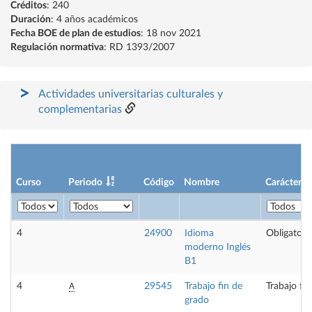
Créditos
: 240
Duración
: 4 años académicos
Fecha BOE de plan de estudios
: 18 nov 2021
Regulación normativa
: RD 1393/2007
Actividades universitarias culturales y
complementarias
Curso
Periodo
Código
Nombre
Carácter
4
24900
Idioma
Obligatori
moderno Inglés
B1
A
4
29545
Trabajo fin de
Trabajo fi
grado