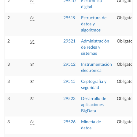
S1
2
29510
Electrónica
Obligatori
digital
S1
2
29519
Estructura de
Obligatori
datos y
algoritmos
S1
2
29521
Administración
Obligatori
de redes y
sistemas
S1
3
29512
Instrumentación
Obligatori
electrónica
S1
3
29515
Criptografía y
Obligatori
seguridad
S1
3
29523
Desarrollo de
Obligatori
aplicaciones
BigData
S1
3
29526
Minería de
Obligatori
datos