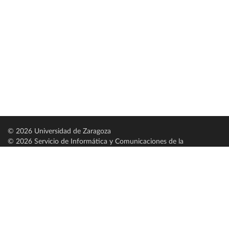
© 2026 Universidad de Zaragoza
© 2026 Servicio de Informática y Comunicaciones de la
Universidad de Zaragoza (
SICUZ
)
Universidad de Zaragoza
C/ Pedro Cerbuna, 12
ES-50009 Zaragoza
España / Spain
Tel: +34 976761000
ciu@unizar.es
Q-5018001-G