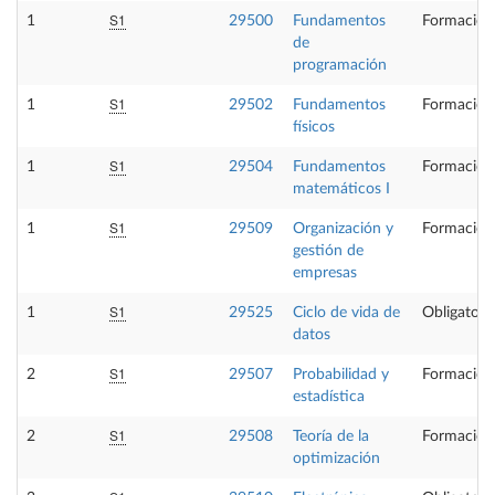
S1
1
29500
Fundamentos
Formación
de
programación
S1
1
29502
Fundamentos
Formación
físicos
S1
1
29504
Fundamentos
Formación
matemáticos I
S1
1
29509
Organización y
Formación
gestión de
empresas
S1
1
29525
Ciclo de vida de
Obligatori
datos
S1
2
29507
Probabilidad y
Formación
estadística
S1
2
29508
Teoría de la
Formación
optimización