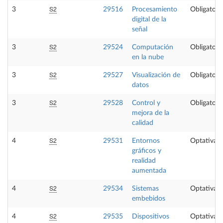
S2
3
29516
Procesamiento
Obligatori
digital de la
señal
S2
3
29524
Computación
Obligatori
en la nube
S2
3
29527
Visualización de
Obligatori
datos
S2
3
29528
Control y
Obligatori
mejora de la
calidad
S2
4
29531
Entornos
Optativa
gráficos y
realidad
aumentada
S2
4
29534
Sistemas
Optativa
embebidos
S2
4
29535
Dispositivos
Optativa