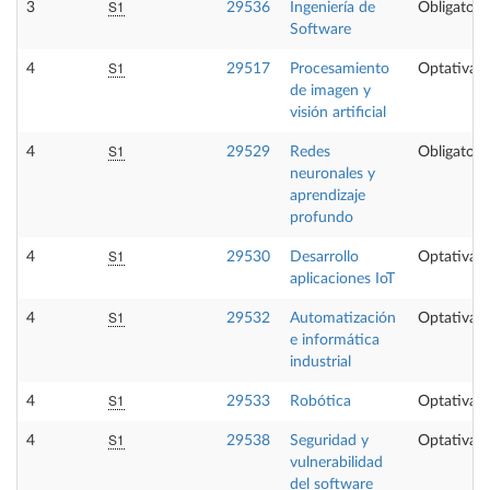
S1
3
29536
Ingeniería de
Obligatori
Software
S1
4
29517
Procesamiento
Optativa
de imagen y
visión artificial
S1
4
29529
Redes
Obligatori
neuronales y
aprendizaje
profundo
S1
4
29530
Desarrollo
Optativa
aplicaciones IoT
S1
4
29532
Automatización
Optativa
e informática
industrial
S1
4
29533
Robótica
Optativa
S1
4
29538
Seguridad y
Optativa
vulnerabilidad
del software