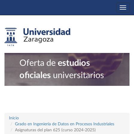
Togg
navi
Oferta de
estudios
oficiales
universitarios
Inicio
Grado en Ingeniería de Datos en Procesos Industriales
Asignaturas del plan 625 (curso 2024-2025)