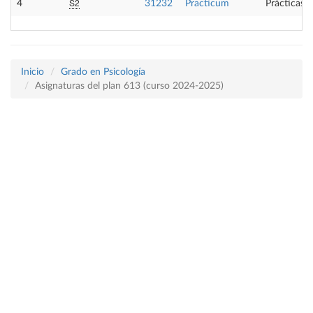
S2
4
31232
Practicum
Prácticas 
Inicio
Grado en Psicología
Asignaturas del plan 613 (curso 2024-2025)