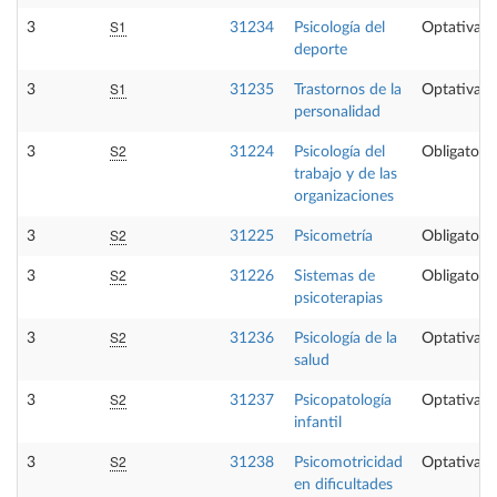
S1
3
31234
Psicología del
Optativa
deporte
S1
3
31235
Trastornos de la
Optativa
personalidad
S2
3
31224
Psicología del
Obligatoria
trabajo y de las
organizaciones
S2
3
31225
Psicometría
Obligatoria
S2
3
31226
Sistemas de
Obligatoria
psicoterapias
S2
3
31236
Psicología de la
Optativa
salud
S2
3
31237
Psicopatología
Optativa
infantil
S2
3
31238
Psicomotricidad
Optativa
en dificultades