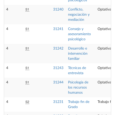
psicológicos
S1
4
31240
Conflicto,
Optativa
negociación y
mediación
S1
4
31241
Consejo y
Optativa
asesoramiento
psicológico
S1
4
31242
Desarrollo e
Optativa
intervención
familiar
S1
4
31243
Técnicas de
Optativa
entrevista
S1
4
31244
Psicología de
Optativa
los recursos
humanos
S2
4
31231
Trabajo fin de
Trabajo fi
Grado