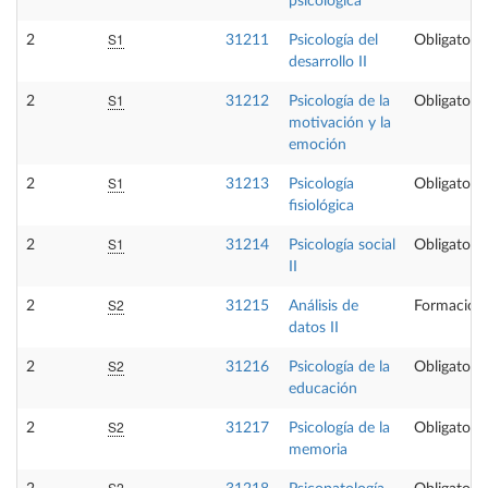
psicológica
S1
2
31211
Psicología del
Obligatoria
desarrollo II
S1
2
31212
Psicología de la
Obligatoria
motivación y la
emoción
S1
2
31213
Psicología
Obligatoria
fisiológica
S1
2
31214
Psicología social
Obligatoria
II
S2
2
31215
Análisis de
Formación 
datos II
S2
2
31216
Psicología de la
Obligatoria
educación
S2
2
31217
Psicología de la
Obligatoria
memoria
S2