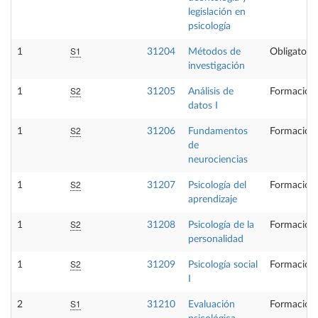
legislación en
psicología
S1
1
31204
Métodos de
Obligatoria
investigación
S2
1
31205
Análisis de
Formación 
datos I
S2
1
31206
Fundamentos
Formación 
de
neurociencias
S2
1
31207
Psicología del
Formación 
aprendizaje
S2
1
31208
Psicología de la
Formación 
personalidad
S2
1
31209
Psicología social
Formación 
I
S1
2
31210
Evaluación
Formación 