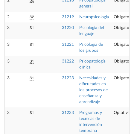
2
31218
Psicopatología
Obligatoria
general
S2
2
31219
Neuropsicología
Obligatoria
S1
3
31220
Psicología del
Obligatoria
lenguaje
S1
3
31221
Psicología de
Obligatoria
los grupos
S1
3
31222
Psicopatología
Obligatoria
clínica
S1
3
31223
Necesidades y
Obligatoria
dificultades en
los procesos de
enseñanza y
aprendizaje
S1
3
31233
Programas y
Optativa
técnicas de
intervención
temprana