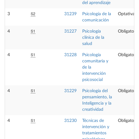
del aprendizaje
S2
3
31239
Psicología de la
Optativa
comunicación
S1
4
31227
Psicología
Obligatoria
clínica de la
salud
S1
4
31228
Psicología
Obligatoria
comunitaria y
de la
intervención
psicosocial
S1
4
31229
Psicología del
Obligatoria
pensamiento, la
Inteligencia y la
creatividad
S1
4
31230
Técnicas de
Obligatoria
intervención y
tratamientos