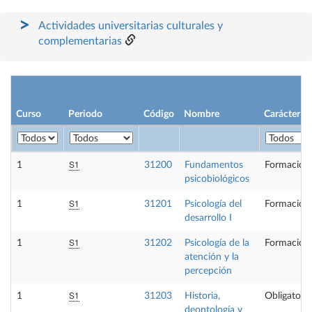
Actividades universitarias culturales y
complementarias
Curso
Periodo
Código
Nombre
Carácter
S1
1
31200
Fundamentos
Formación 
psicobiológicos
S1
1
31201
Psicología del
Formación 
desarrollo I
S1
1
31202
Psicología de la
Formación 
atención y la
percepción
S1
1
31203
Historia,
Obligatoria
deontología y