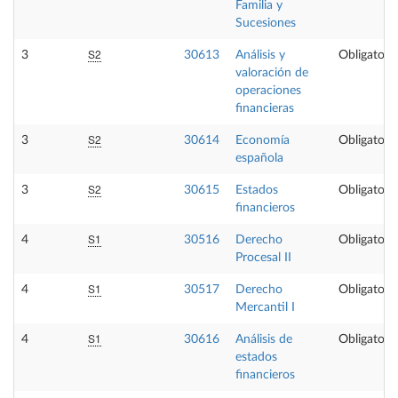
Familia y
Sucesiones
S2
3
30613
Análisis y
Obligatoria
valoración de
operaciones
financieras
S2
3
30614
Economía
Obligatoria
española
S2
3
30615
Estados
Obligatoria
financieros
S1
4
30516
Derecho
Obligatoria
Procesal II
S1
4
30517
Derecho
Obligatoria
Mercantil I
S1
4
30616
Análisis de
Obligatoria
estados
financieros