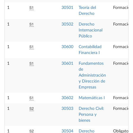
S1
1
30501
Teoría del
Formación
Derecho
S1
1
30502
Derecho
Formación
Internacional
Público
S1
1
30600
Contabilidad
Formación
Financiera I
S1
1
30601
Fundamentos
Formación
de
Administración
y Dirección de
Empresas
S1
1
30602
Matemáticas I
Formación
S2
1
30503
Derecho Civil:
Formación
Persona y
bienes
S2
1
30504
Derecho
Obligatoria