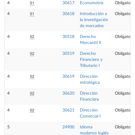
S1
4
30617
Econometría
Obligatoria
S1
4
30618
Introducción a
Obligatoria
la investigación
de mercados
S2
4
30518
Derecho
Obligatoria
Mercantil II
S2
4
30519
Derecho
Obligatoria
Financiero y
Tributario I
S2
4
30619
Dirección
Obligatoria
estratégica
S2
4
30620
Dirección
Obligatoria
Financiera
S2
4
30621
Dirección
Obligatoria
Comercial I
5
24900
Idioma
Obligatoria
moderno Inglés