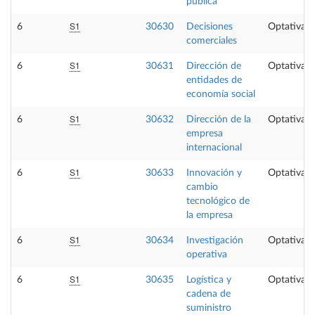
pública
S1
6
30630
Decisiones
Optativa
comerciales
S1
6
30631
Dirección de
Optativa
entidades de
economía social
S1
6
30632
Dirección de la
Optativa
empresa
internacional
S1
6
30633
Innovación y
Optativa
cambio
tecnológico de
la empresa
S1
6
30634
Investigación
Optativa
operativa
S1
6
30635
Logística y
Optativa
cadena de
suministro