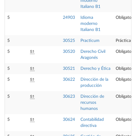
moderno
Italiano B1
5
24903
Idioma
Obligatoria
moderno
Italiano B1
5
30525
Practicum
Prácticas 
S1
5
30520
Derecho Civil
Obligatoria
Aragonés
S1
5
30521
Derecho y Ética
Obligatoria
S1
5
30622
Dirección de la
Obligatoria
producción
S1
5
30623
Dirección de
Obligatoria
recursos
humanos
S1
5
30624
Contabilidad
Obligatoria
directiva