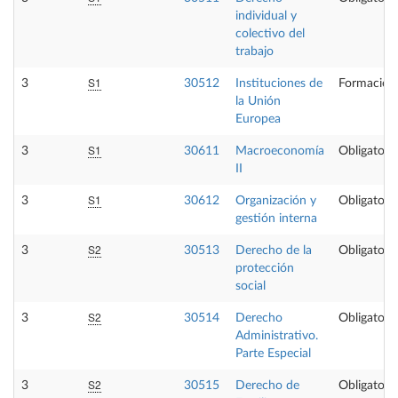
individual y
colectivo del
trabajo
S1
3
30512
Instituciones de
Formación
la Unión
Europea
S1
3
30611
Macroeconomía
Obligatoria
II
S1
3
30612
Organización y
Obligatoria
gestión interna
S2
3
30513
Derecho de la
Obligatoria
protección
social
S2
3
30514
Derecho
Obligatoria
Administrativo.
Parte Especial
S2
3
30515
Derecho de
Obligatoria