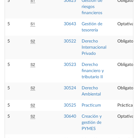
S1
5
30625
Gestión de
Obligatoria
riesgos
financieros
S1
5
30643
Gestión de
Optativa
tesorería
S2
5
30522
Derecho
Obligatoria
Internacional
Privado
S2
5
30523
Derecho
Obligatoria
financiero y
tributario II
S2
5
30524
Derecho
Obligatoria
Ambiental
S2
5
30525
Practicum
Prácticas 
S2
5
30640
Creación y
Optativa
gestión de
PYMES