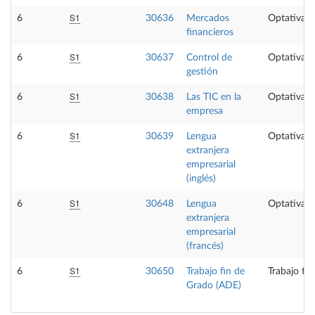
S1
6
30636
Mercados
Optativa
financieros
S1
6
30637
Control de
Optativa
gestión
S1
6
30638
Las TIC en la
Optativa
empresa
S1
6
30639
Lengua
Optativa
extranjera
empresarial
(inglés)
S1
6
30648
Lengua
Optativa
extranjera
empresarial
(francés)
S1
6
30650
Trabajo fin de
Trabajo fi
Grado (ADE)