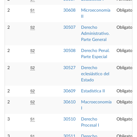
S1
2
30608
Microeconomía
Obligatoria
II
S2
2
30507
Derecho
Obligatoria
Administrativo.
Parte General
S2
2
30508
Derecho Penal.
Obligatoria
Parte Especial
S2
2
30527
Derecho
Obligatoria
eclesiástico del
Estado
S2
2
30609
Estadística II
Obligatoria
S2
2
30610
Macroeconomía
Obligatoria
I
S1
3
30510
Derecho
Obligatoria
Procesal I
S1
3
30511
Derecho
Obligatoria