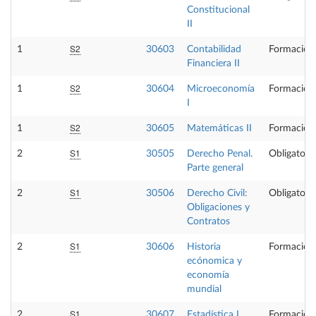
Constitucional
II
S2
1
30603
Contabilidad
Formación
Financiera II
S2
1
30604
Microeconomía
Formación
I
S2
1
30605
Matemáticas II
Formación
S1
2
30505
Derecho Penal.
Obligatoria
Parte general
S1
2
30506
Derecho Civil:
Obligatoria
Obligaciones y
Contratos
S1
2
30606
Historia
Formación
ecónomica y
economía
mundial
S1
2
30607
Estadística I
Formación