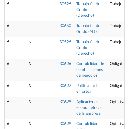
6
30526
Trabajo fin de
Trabajo fi
Grado
(Derecho)
6
30650
Trabajo fin de
Trabajo fi
Grado (ADE)
S1
6
30526
Trabajo fin de
Trabajo fi
Grado
(Derecho)
S1
6
30626
Contabilidad de
Obligatoria
combinaciones
de negocios
S1
6
30627
Política de la
Obligatoria
empresa
S1
6
30628
Aplicaciones
Optativa
econométricas
de la empresa
S1
6
30629
Contabilidad
Optativa