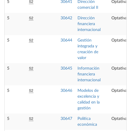
S2
5
30641
Dirección
Optativa
comercial II
S2
5
30642
Dirección
Optativa
financiera
internacional
S2
5
30644
Gestión
Optativa
integrada y
creación de
valor
S2
5
30645
Información
Optativa
financiera
internacional
S2
5
30646
Modelos de
Optativa
excelencia y
calidad en la
gestión
S2
5
30647
Política
Optativa
económica