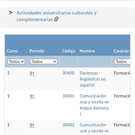
Actividades universitarias culturales y
complementarias
Curso
Periodo
Código
Nombre
Carácter
S1
1
30400
Destrezas
Formación 
lingüísticas en
español
S1
1
30401
Comunicación
Formación 
oral y escrita en
lengua alemana
I
S1
1
30402
Comunicación
Formación 
oral y escrita en