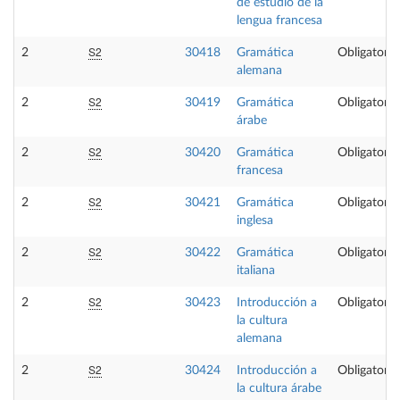
de estudio de la
lengua francesa
S2
2
30418
Gramática
Obligatoria
alemana
S2
2
30419
Gramática
Obligatoria
árabe
S2
2
30420
Gramática
Obligatoria
francesa
S2
2
30421
Gramática
Obligatoria
inglesa
S2
2
30422
Gramática
Obligatoria
italiana
S2
2
30423
Introducción a
Obligatoria
la cultura
alemana
S2
2
30424
Introducción a
Obligatoria
la cultura árabe