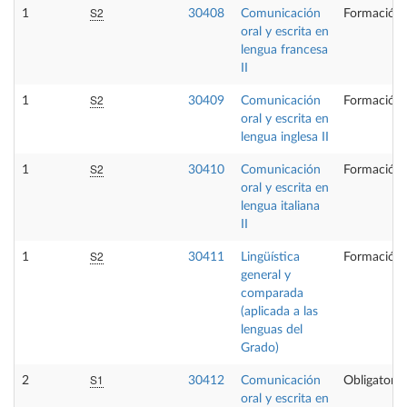
S2
1
30408
Comunicación
Formación 
oral y escrita en
lengua francesa
II
S2
1
30409
Comunicación
Formación 
oral y escrita en
lengua inglesa II
S2
1
30410
Comunicación
Formación 
oral y escrita en
lengua italiana
II
S2
1
30411
Lingüística
Formación 
general y
comparada
(aplicada a las
lenguas del
Grado)
S1
2
30412
Comunicación
Obligatoria
oral y escrita en