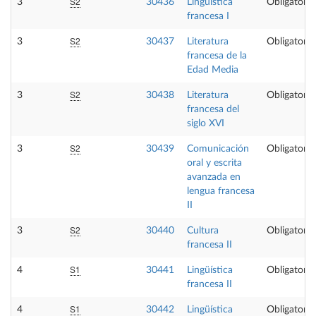
S2
3
30436
Lingüística
Obligatoria
francesa I
S2
3
30437
Literatura
Obligatoria
francesa de la
Edad Media
S2
3
30438
Literatura
Obligatoria
francesa del
siglo XVI
S2
3
30439
Comunicación
Obligatoria
oral y escrita
avanzada en
lengua francesa
II
S2
3
30440
Cultura
Obligatoria
francesa II
S1
4
30441
Lingüística
Obligatoria
francesa II
S1
4
30442
Lingüística
Obligatoria