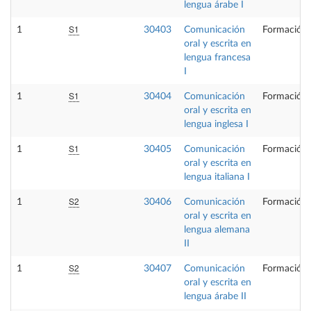
lengua árabe I
S1
1
30403
Comunicación
Formación 
oral y escrita en
lengua francesa
I
S1
1
30404
Comunicación
Formación 
oral y escrita en
lengua inglesa I
S1
1
30405
Comunicación
Formación 
oral y escrita en
lengua italiana I
S2
1
30406
Comunicación
Formación 
oral y escrita en
lengua alemana
II
S2
1
30407
Comunicación
Formación 
oral y escrita en
lengua árabe II