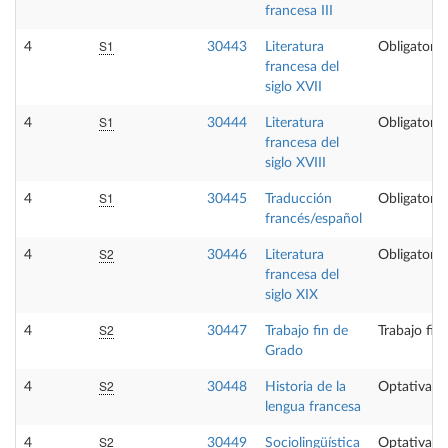
francesa III
S1
4
30443
Literatura
Obligatoria
francesa del
siglo XVII
S1
4
30444
Literatura
Obligatoria
francesa del
siglo XVIII
S1
4
30445
Traducción
Obligatoria
francés/español
S2
4
30446
Literatura
Obligatoria
francesa del
siglo XIX
S2
4
30447
Trabajo fin de
Trabajo fin
Grado
S2
4
30448
Historia de la
Optativa
lengua francesa
S2
4
30449
Sociolingüística
Optativa