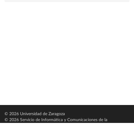
© 2026 Universidad de Zaragoza
© 2026 Servicio de Informática y Comunicaciones de la
Universidad de Zaragoza (
SICUZ
)
Universidad de Zaragoza