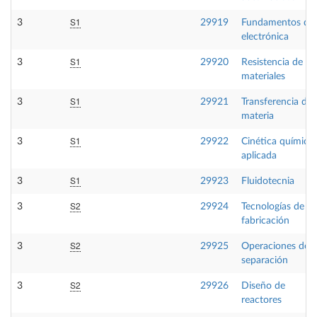
S1
3
29919
Fundamentos de
electrónica
S1
3
29920
Resistencia de
materiales
S1
3
29921
Transferencia de
materia
S1
3
29922
Cinética química
aplicada
S1
3
29923
Fluidotecnia
S2
3
29924
Tecnologías de
fabricación
S2
3
29925
Operaciones de
separación
S2
3
29926
Diseño de
reactores