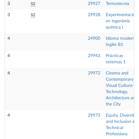
S2
3
29927
Termotecnia
S2
3
29928
Experimentación
en ingeniería
química I
4
24900
Idioma moderno
Inglés B1
4
29943
Prácticas
externas 1
4
29972
Cinema and
Contemporary
Visual Culture:
Technology,
Architecture and
the City
4
29973
Equity, Diversity
and Inclusion in
Technical
Professions