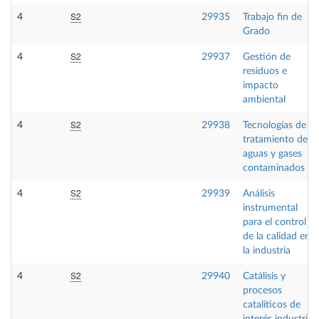
S2
4
29935
Trabajo fin de
Grado
S2
4
29937
Gestión de
residuos e
impacto
ambiental
S2
4
29938
Tecnologías de
tratamiento de
aguas y gases
contaminados
S2
4
29939
Análisis
instrumental
para el control
de la calidad en
la industria
S2
4
29940
Catálisis y
procesos
catalíticos de