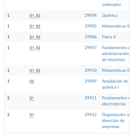
ordenador
S1, S2
1
29904
Química
S1, S2
1
29905
Matemáticas II
S1, S2
1
29906
Física II
S1, S2
1
29907
Fundamentos de
administración
de empresas
S1, S2
1
29910
Matemáticas III
S2
1
29909
Ampliación de
química I
S1
2
29911
Fundamentos de
electrotecnia
S1
2
29912
Organización y
dirección de
empresas