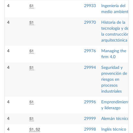
S1
4
29933
Ingeniería del
medio ambiente
S1
4
29970
Historia de la
tecnología y de
la construcción
arquitectónica
S1
4
29976
Managing the
firm 4.0
S1
4
29994
Seguridad y
prevención de
riesgos en
procesos
industriales
S1
4
29996
Emprendimiento
y liderazgo
S1
4
29999
Alemán técnico
S1, S2
4
29998
Inglés técnico