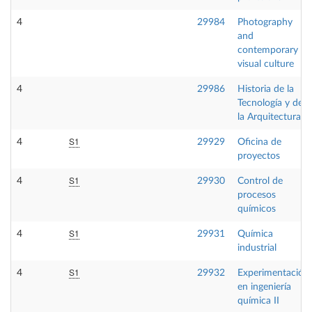
4
29984
Photography
and
contemporary
visual culture
4
29986
Historia de la
Tecnología y de
la Arquitectura
S1
4
29929
Oficina de
proyectos
S1
4
29930
Control de
procesos
químicos
S1
4
29931
Química
industrial
S1
4
29932
Experimentación
en ingeniería
química II