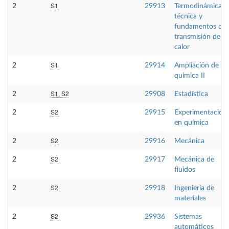
S1
2
29913
Termodinámica
técnica y
fundamentos de
transmisión de
calor
S1
2
29914
Ampliación de
química II
S1, S2
2
29908
Estadística
S2
2
29915
Experimentación
en química
S2
2
29916
Mecánica
S2
2
29917
Mecánica de
fluidos
S2
2
29918
Ingeniería de
materiales
S2
2
29936
Sistemas
automáticos