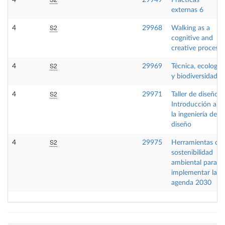
4
29949
Prácticas
externas 6
S2
4
29968
Walking as a
cognitive and
creative process
S2
4
29969
Técnica, ecología
y biodiversidad
S2
4
29971
Taller de diseño:
Introducción a
la ingeniería de
diseño
S2
4
29975
Herramientas de
sostenibilidad
ambiental para
implementar la
agenda 2030