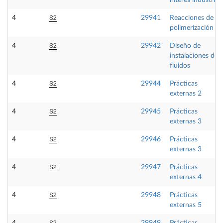
interés industrial
S2
4
29941
Reacciones de
polimerización
S2
4
29942
Diseño de
instalaciones de
fluidos
S2
4
29944
Prácticas
externas 2
S2
4
29945
Prácticas
externas 3
S2
4
29946
Prácticas
externas 3
S2
4
29947
Prácticas
externas 4
S2
4
29948
Prácticas
externas 5
S2