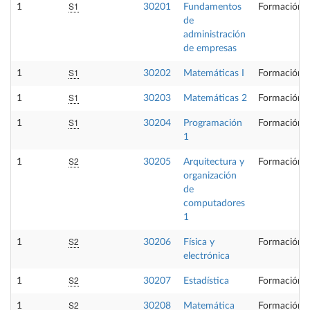
S1
1
30201
Fundamentos
Formación B
de
administración
de empresas
S1
1
30202
Matemáticas I
Formación B
S1
1
30203
Matemáticas 2
Formación B
S1
1
30204
Programación
Formación B
1
S2
1
30205
Arquitectura y
Formación B
organización
de
computadores
1
S2
1
30206
Física y
Formación B
electrónica
S2
1
30207
Estadística
Formación B
S2
1
30208
Matemática
Formación B