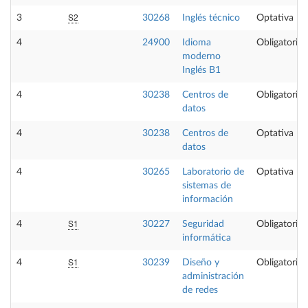
S2
3
30268
Inglés técnico
Optativa
4
24900
Idioma
Obligatoria
moderno
Inglés B1
4
30238
Centros de
Obligatoria
datos
4
30238
Centros de
Optativa
datos
4
30265
Laboratorio de
Optativa
sistemas de
información
S1
4
30227
Seguridad
Obligatoria
informática
S1
4
30239
Diseño y
Obligatoria
administración
de redes