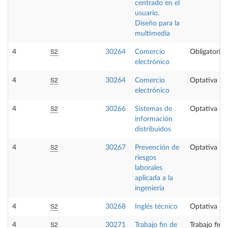
centrado en el
usuario.
Diseño para la
multimedia
S2
4
30264
Comercio
Obligatoria
electrónico
S2
4
30264
Comercio
Optativa
electrónico
S2
4
30266
Sistemas de
Optativa
información
distribuidos
S2
4
30267
Prevención de
Optativa
riesgos
laborales
aplicada a la
ingeniería
S2
4
30268
Inglés técnico
Optativa
S2
4
30271
Trabajo fin de
Trabajo fin 