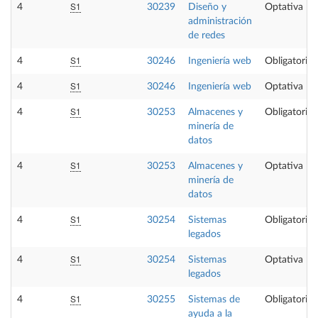
S1
4
30239
Diseño y
Optativa
administración
de redes
S1
4
30246
Ingeniería web
Obligatoria
S1
4
30246
Ingeniería web
Optativa
S1
4
30253
Almacenes y
Obligatoria
minería de
datos
S1
4
30253
Almacenes y
Optativa
minería de
datos
S1
4
30254
Sistemas
Obligatoria
legados
S1
4
30254
Sistemas
Optativa
legados
S1
4
30255
Sistemas de
Obligatoria
ayuda a la