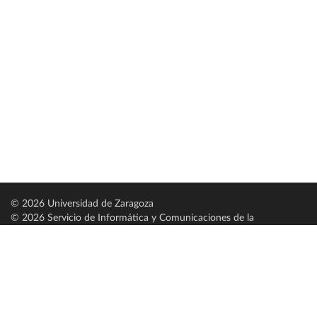
© 2026 Universidad de Zaragoza
© 2026 Servicio de Informática y Comunicaciones de la
Universidad de Zaragoza (
SICUZ
)
Universidad de Zaragoza
C/ Pedro Cerbuna, 12
ES-50009 Zaragoza
España / Spain
Tel: +34 976761000