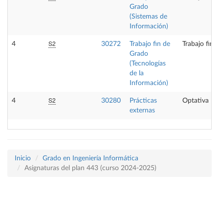
Grado
(Sistemas de
Información)
S2
4
30272
Trabajo fin de
Trabajo fin 
Grado
(Tecnologías
de la
Información)
S2
4
30280
Prácticas
Optativa
externas
Inicio
Grado en Ingeniería Informática
Asignaturas del plan 443 (curso 2024-2025)