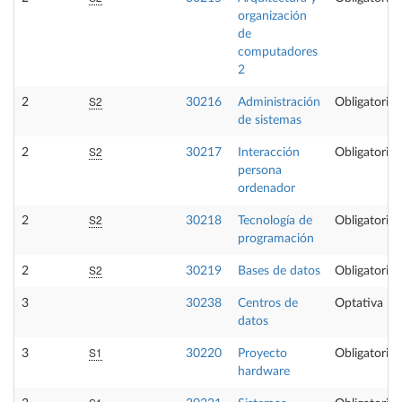
organización
de
computadores
2
S2
2
30216
Administración
Obligatoria
de sistemas
S2
2
30217
Interacción
Obligatoria
persona
ordenador
S2
2
30218
Tecnología de
Obligatoria
programación
S2
2
30219
Bases de datos
Obligatoria
3
30238
Centros de
Optativa
datos
S1
3
30220
Proyecto
Obligatoria
hardware