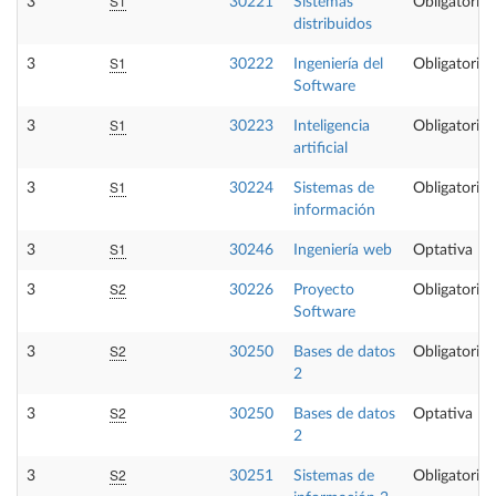
S1
3
30221
Sistemas
Obligatoria
distribuidos
S1
3
30222
Ingeniería del
Obligatoria
Software
S1
3
30223
Inteligencia
Obligatoria
artificial
S1
3
30224
Sistemas de
Obligatoria
información
S1
3
30246
Ingeniería web
Optativa
S2
3
30226
Proyecto
Obligatoria
Software
S2
3
30250
Bases de datos
Obligatoria
2
S2
3
30250
Bases de datos
Optativa
2
S2
3
30251
Sistemas de
Obligatoria