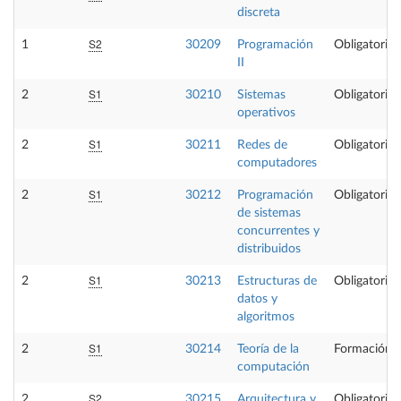
discreta
S2
1
30209
Programación
Obligatoria
II
S1
2
30210
Sistemas
Obligatoria
operativos
S1
2
30211
Redes de
Obligatoria
computadores
S1
2
30212
Programación
Obligatoria
de sistemas
concurrentes y
distribuidos
S1
2
30213
Estructuras de
Obligatoria
datos y
algoritmos
S1
2
30214
Teoría de la
Formación B
computación
S2
2
30215
Arquitectura y
Obligatoria