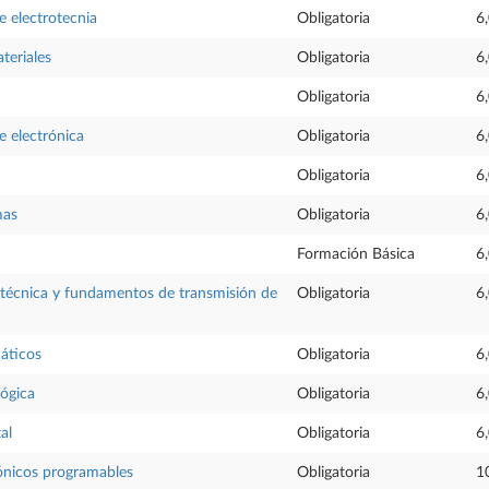
 electrotecnia
Obligatoria
6
teriales
Obligatoria
6
Obligatoria
6
 electrónica
Obligatoria
6
Obligatoria
6
mas
Obligatoria
6
Formación Básica
6
técnica y fundamentos de transmisión de
Obligatoria
6
áticos
Obligatoria
6
lógica
Obligatoria
6
al
Obligatoria
6
ónicos programables
Obligatoria
1