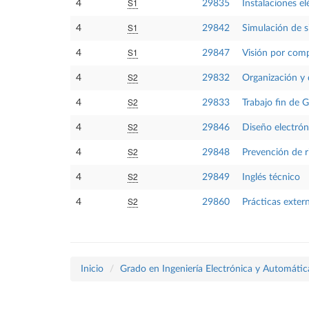
S1
4
29835
Instalaciones el
S1
4
29842
Simulación de 
S1
4
29847
Visión por com
S2
4
29832
Organización y 
S2
4
29833
Trabajo fin de 
S2
4
29846
Diseño electrón
S2
4
29848
Prevención de ri
S2
4
29849
Inglés técnico
S2
4
29860
Prácticas exter
Inicio
Grado en Ingeniería Electrónica y Automátic