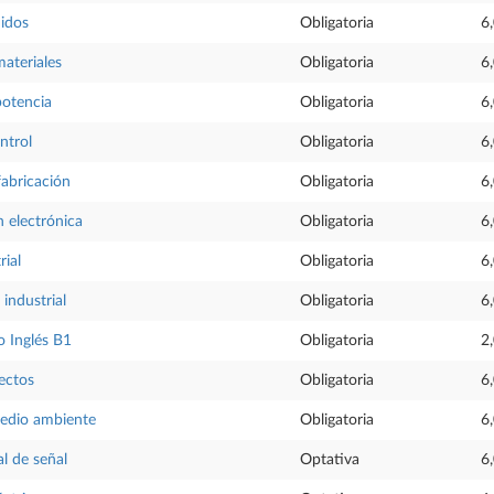
uidos
Obligatoria
6
materiales
Obligatoria
6
potencia
Obligatoria
6
ntrol
Obligatoria
6
fabricación
Obligatoria
6
 electrónica
Obligatoria
6
rial
Obligatoria
6
industrial
Obligatoria
6
 Inglés B1
Obligatoria
2
ectos
Obligatoria
6
medio ambiente
Obligatoria
6
al de señal
Optativa
6