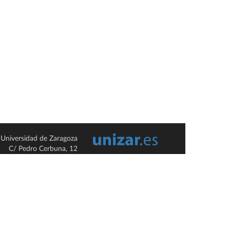
Universidad de Zaragoza
C/ Pedro Cerbuna, 12
ES-50009 Zaragoza
España / Spain
Tel: +34 976761000
ciu@unizar.es
Q-5018001-G