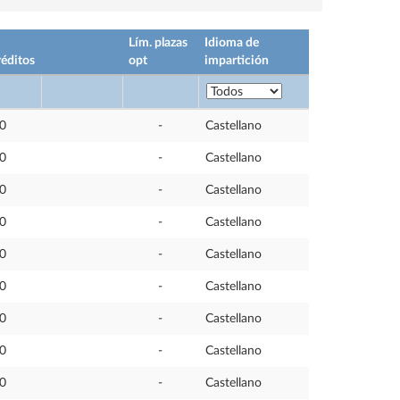
Lím. plazas
Idioma de
éditos
opt
impartición
,0
-
Castellano
,0
-
Castellano
,0
-
Castellano
,0
-
Castellano
,0
-
Castellano
,0
-
Castellano
,0
-
Castellano
,0
-
Castellano
,0
-
Castellano