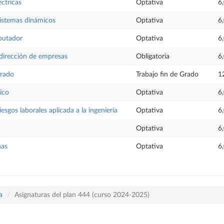
éctricas
Optativa
6
sistemas dinámicos
Optativa
6
putador
Optativa
6
dirección de empresas
Obligatoria
6
Grado
Trabajo fin de Grado
1
ico
Optativa
6
esgos laborales aplicada a la ingeniería
Optativa
6
Optativa
6
nas
Optativa
6
a
Asignaturas del plan 444 (curso 2024-2025)