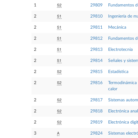
S2
1
29809
Fundamentos de
S1
2
29810
Ingeniería de ma
S1
2
29811
Mecánica
S1
2
29812
Fundamentos de
S1
2
29813
Electrotecnia
S1
2
29814
Señales y siste
S2
2
29815
Estadística
S2
2
29816
Termodinámica 
calor
S2
2
29817
Sistemas autom
S2
2
29818
Electrónica ana
S2
2
29819
Electrónica digit
A
3
29824
Sistemas electr