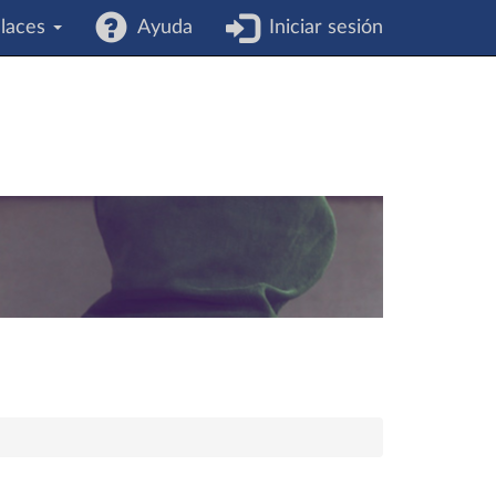
laces
Ayuda
Iniciar sesión