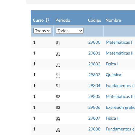
Curso
Periodo
Código
Nombre
S1
1
29800
Matemáticas I
S1
1
29801
Matemáticas II
S1
1
29802
Física I
S1
1
29803
Química
S1
1
29804
Fundamentos de
S2
1
29805
Matemáticas III
S2
1
29806
Expresión gráfi
S2
1
29807
Física II
S2
1
29808
Fundamentos de