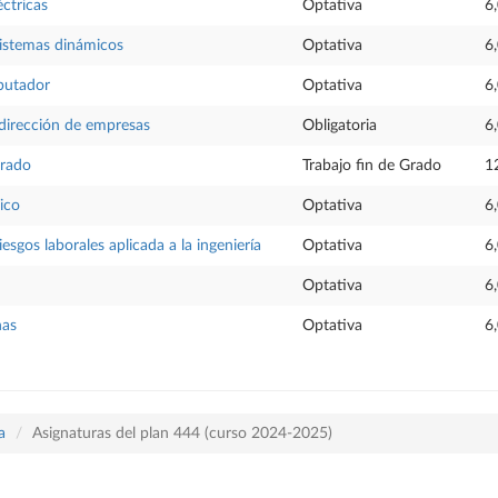
éctricas
Optativa
6
sistemas dinámicos
Optativa
6
putador
Optativa
6
dirección de empresas
Obligatoria
6
Grado
Trabajo fin de Grado
1
ico
Optativa
6
esgos laborales aplicada a la ingeniería
Optativa
6
Optativa
6
nas
Optativa
6
a
Asignaturas del plan 444 (curso 2024-2025)