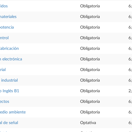
uidos
Obligatoria
6
materiales
Obligatoria
6
potencia
Obligatoria
6
ntrol
Obligatoria
6
fabricación
Obligatoria
6
 electrónica
Obligatoria
6
rial
Obligatoria
6
industrial
Obligatoria
6
 Inglés B1
Obligatoria
2
ectos
Obligatoria
6
medio ambiente
Obligatoria
6
al de señal
Optativa
6