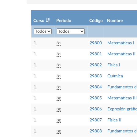
Curso
Periodo
Código
Nombre
S1
1
29800
Matemáticas I
S1
1
29801
Matemáticas II
S1
1
29802
Física I
S1
1
29803
Química
S1
1
29804
Fundamentos de
S2
1
29805
Matemáticas III
S2
1
29806
Expresión gráfi
S2
1
29807
Física II
S2
1
29808
Fundamentos de