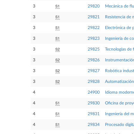
S1
3
29820
Mecánica de fl
S1
3
29821
Resistencia de 
S1
3
29822
Electrónica de 
S1
3
29823
Ingeniería de co
S2
3
29825
Tecnologías de 
S2
3
29826
Instrumentación
S2
3
29827
Robótica indust
S2
3
29828
Automatización 
4
24900
Idioma moderno
S1
4
29830
Oficina de proy
S1
4
29831
Ingeniería del 
S1
4
29834
Procesado digit