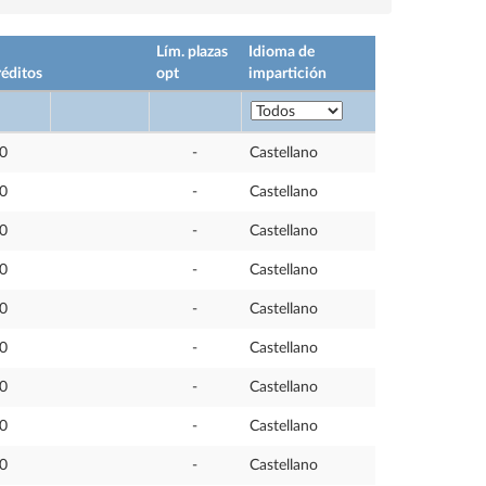
Lím. plazas
Idioma de
éditos
opt
impartición
,0
-
Castellano
,0
-
Castellano
,0
-
Castellano
,0
-
Castellano
,0
-
Castellano
,0
-
Castellano
,0
-
Castellano
,0
-
Castellano
,0
-
Castellano