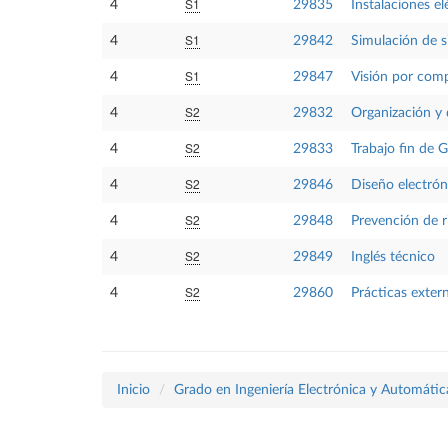
S1
4
29835
Instalaciones el
S1
4
29842
Simulación de 
S1
4
29847
Visión por com
S2
4
29832
Organización y 
S2
4
29833
Trabajo fin de 
S2
4
29846
Diseño electrón
S2
4
29848
Prevención de ri
S2
4
29849
Inglés técnico
S2
4
29860
Prácticas exter
Inicio
Grado en Ingeniería Electrónica y Automátic