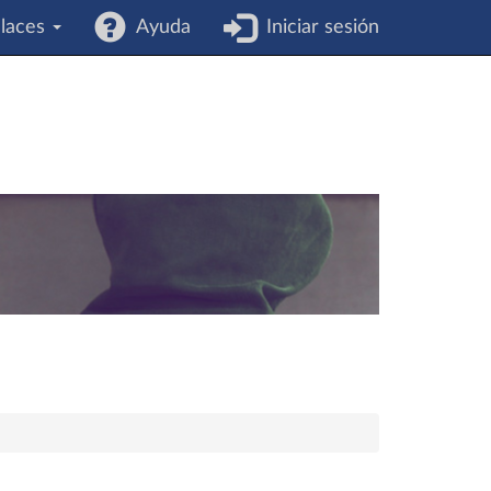
laces
Ayuda
Iniciar sesión