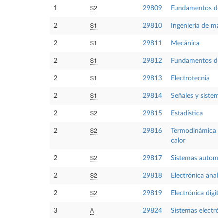
S2
1
29809
Fundamentos de
S1
2
29810
Ingeniería de ma
S1
2
29811
Mecánica
S1
2
29812
Fundamentos de
S1
2
29813
Electrotecnia
S1
2
29814
Señales y siste
S2
2
29815
Estadística
S2
2
29816
Termodinámica 
calor
S2
2
29817
Sistemas autom
S2
2
29818
Electrónica ana
S2
2
29819
Electrónica digit
A
3
29824
Sistemas electr