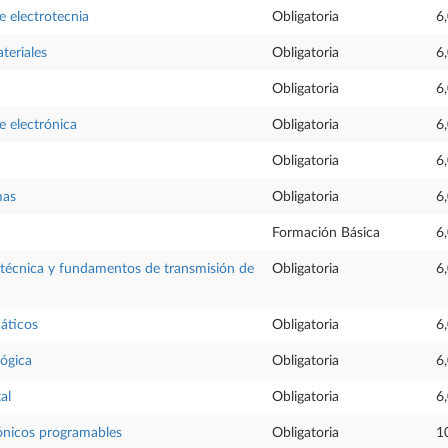
 electrotecnia
Obligatoria
6
teriales
Obligatoria
6
Obligatoria
6
 electrónica
Obligatoria
6
Obligatoria
6
mas
Obligatoria
6
Formación Básica
6
técnica y fundamentos de transmisión de
Obligatoria
6
áticos
Obligatoria
6
lógica
Obligatoria
6
al
Obligatoria
6
ónicos programables
Obligatoria
1