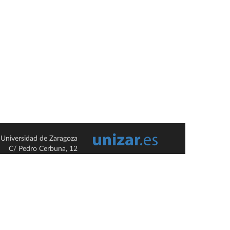
Universidad de Zaragoza
C/ Pedro Cerbuna, 12
ES-50009 Zaragoza
España / Spain
Tel: +34 976761000
ciu@unizar.es
Q-5018001-G