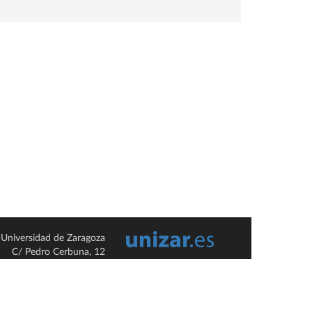
Universidad de Zaragoza
C/ Pedro Cerbuna, 12
ES-50009 Zaragoza
España / Spain
Tel: +34 976761000
ciu@unizar.es