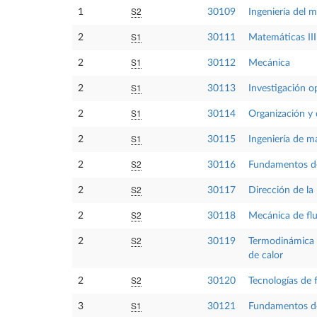
S2
1
30109
Ingeniería del 
S1
2
30111
Matemáticas III
S1
2
30112
Mecánica
S1
2
30113
Investigación o
S1
2
30114
Organización y 
S1
2
30115
Ingeniería de ma
S2
2
30116
Fundamentos de
S2
2
30117
Dirección de la
S2
2
30118
Mecánica de fl
S2
2
30119
Termodinámica 
de calor
S2
2
30120
Tecnologías de 
S1
3
30121
Fundamentos de