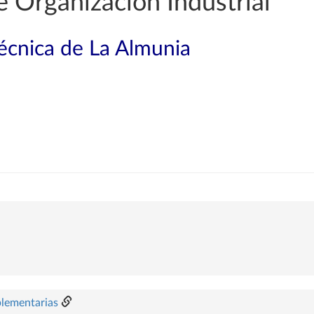
e Organización Industrial
técnica de La Almunia
plementarias