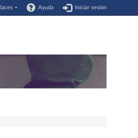
laces
Ayuda
Iniciar sesión