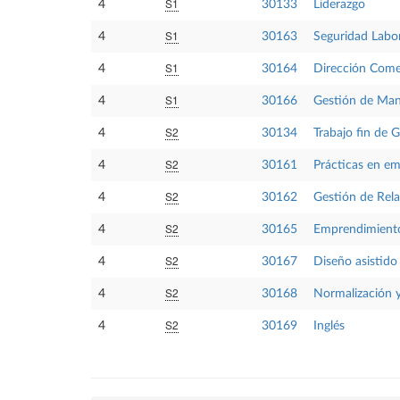
S1
4
30133
Liderazgo
S1
4
30163
Seguridad Labo
S1
4
30164
Dirección Come
S1
4
30166
Gestión de Man
S2
4
30134
Trabajo fin de 
S2
4
30161
Prácticas en e
S2
4
30162
Gestión de Rela
S2
4
30165
Emprendimient
S2
4
30167
Diseño asistido
S2
4
30168
Normalización y
S2
4
30169
Inglés