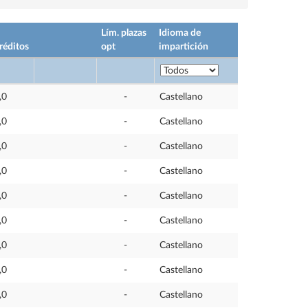
Lím. plazas
Idioma de
réditos
opt
impartición
,0
-
Castellano
,0
-
Castellano
,0
-
Castellano
,0
-
Castellano
,0
-
Castellano
,0
-
Castellano
,0
-
Castellano
,0
-
Castellano
,0
-
Castellano