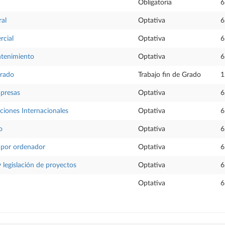
Obligatoria
6
ral
Optativa
6
rcial
Optativa
6
tenimiento
Optativa
6
Grado
Trabajo fin de Grado
1
mpresas
Optativa
6
ciones Internacionales
Optativa
6
o
Optativa
6
 por ordenador
Optativa
6
 legislación de proyectos
Optativa
6
Optativa
6