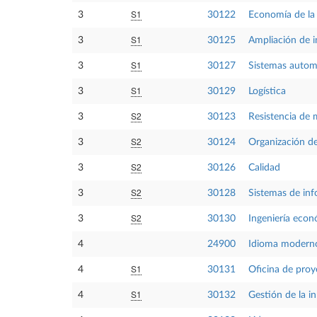
S1
3
30122
Economía de la
S1
3
30125
Ampliación de i
S1
3
30127
Sistemas autom
S1
3
30129
Logística
S2
3
30123
Resistencia de 
S2
3
30124
Organización d
S2
3
30126
Calidad
S2
3
30128
Sistemas de inf
S2
3
30130
Ingeniería eco
4
24900
Idioma moderno
S1
4
30131
Oficina de proy
S1
4
30132
Gestión de la i