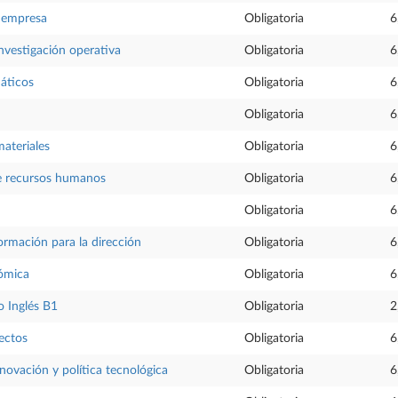
 empresa
Obligatoria
6
nvestigación operativa
Obligatoria
6
áticos
Obligatoria
6
Obligatoria
6
materiales
Obligatoria
6
e recursos humanos
Obligatoria
6
Obligatoria
6
ormación para la dirección
Obligatoria
6
nómica
Obligatoria
6
 Inglés B1
Obligatoria
2
ectos
Obligatoria
6
nnovación y política tecnológica
Obligatoria
6