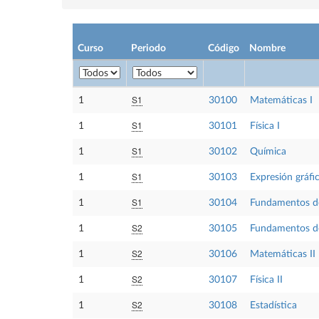
Curso
Periodo
Código
Nombre
S1
1
30100
Matemáticas I
S1
1
30101
Física I
S1
1
30102
Química
S1
1
30103
Expresión gráfi
S1
1
30104
Fundamentos de
S2
1
30105
Fundamentos de
S2
1
30106
Matemáticas II
S2
1
30107
Física II
S2
1
30108
Estadística