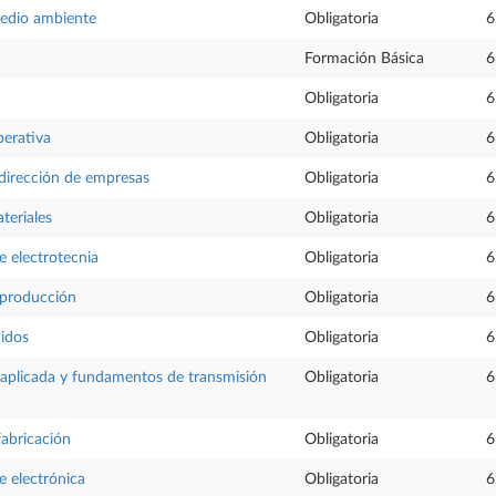
medio ambiente
Obligatoria
6
Formación Básica
6
Obligatoria
6
perativa
Obligatoria
6
dirección de empresas
Obligatoria
6
teriales
Obligatoria
6
 electrotecnia
Obligatoria
6
 producción
Obligatoria
6
uidos
Obligatoria
6
aplicada y fundamentos de transmisión
Obligatoria
6
fabricación
Obligatoria
6
 electrónica
Obligatoria
6