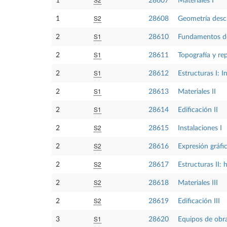
1
28607
Materiales I
S2
1
28608
Geometría descr
S1
2
28610
Fundamentos de 
S1
2
28611
Topografía y re
S1
2
28612
Estructuras I: I
S1
2
28613
Materiales II
S1
2
28614
Edificación II
S2
2
28615
Instalaciones I
S2
2
28616
Expresión gráfi
S2
2
28617
Estructuras II:
S2
2
28618
Materiales III
S2
2
28619
Edificación III
S1
3
28620
Equipos de obr