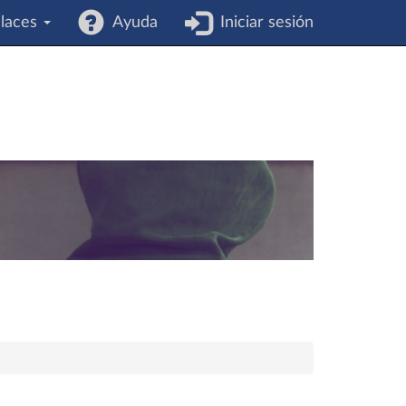
laces
Ayuda
Iniciar sesión