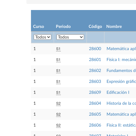
Curso
Periodo
Código
Nombre
S1
1
28600
Matemática apli
S1
1
28601
Física I: mecáni
S1
1
28602
Fundamentos de
S1
1
28603
Expresión gráfic
S1
1
28609
Edificación I
S2
1
28604
Historia de la 
S2
1
28605
Matemática aplic
S2
1
28606
Física II: estáti
S2