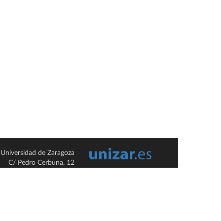
Universidad de Zaragoza
C/ Pedro Cerbuna, 12
ES-50009 Zaragoza
España / Spain
Tel: +34 976761000
ciu@unizar.es
Q-5018001-G