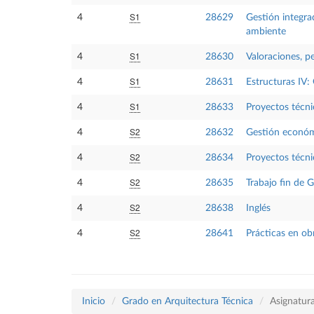
S1
4
28629
Gestión integrad
ambiente
S1
4
28630
Valoraciones, p
S1
4
28631
Estructuras IV:
S1
4
28633
Proyectos técni
S2
4
28632
Gestión económ
S2
4
28634
Proyectos técni
S2
4
28635
Trabajo fin de 
S2
4
28638
Inglés
S2
4
28641
Prácticas en ob
Inicio
Grado en Arquitectura Técnica
Asignatur