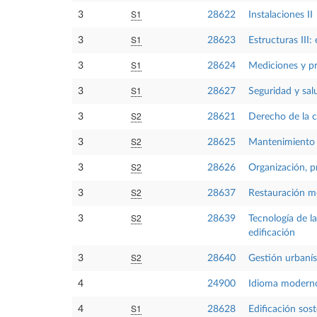
S1
3
28622
Instalaciones II
S1
3
28623
Estructuras III:
S1
3
28624
Mediciones y p
S1
3
28627
Seguridad y sal
S2
3
28621
Derecho de la 
S2
3
28625
Mantenimiento y
S2
3
28626
Organización, p
S2
3
28637
Restauración 
S2
3
28639
Tecnología de l
edificación
S2
3
28640
Gestión urbanís
4
24900
Idioma moderno
S1
4
28628
Edificación sost