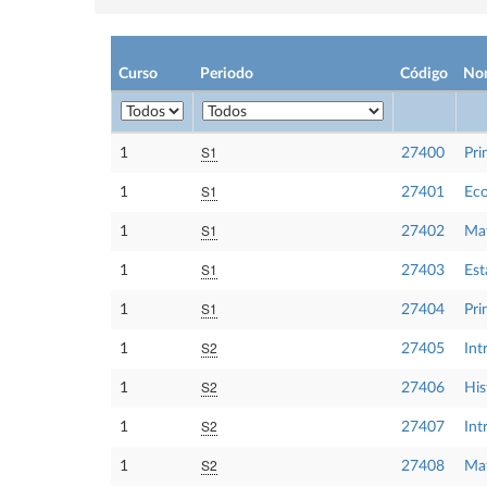
Curso
Periodo
Código
No
S1
1
27400
Pri
S1
1
27401
Eco
S1
1
27402
Mat
S1
1
27403
Est
S1
1
27404
Pri
S2
1
27405
Int
S2
1
27406
His
S2
1
27407
Int
S2
1
27408
Mat