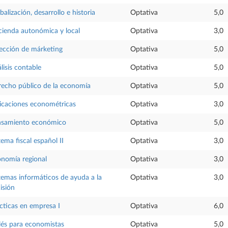
balización, desarrollo e historia
Optativa
5,0
ienda autonómica y local
Optativa
3,0
ección de márketing
Optativa
5,0
lisis contable
Optativa
5,0
echo público de la economía
Optativa
5,0
icaciones econométricas
Optativa
3,0
nsamiento económico
Optativa
5,0
tema fiscal español II
Optativa
3,0
nomía regional
Optativa
3,0
temas informáticos de ayuda a la
Optativa
3,0
isión
cticas en empresa I
Optativa
6,0
lés para economistas
Optativa
5,0