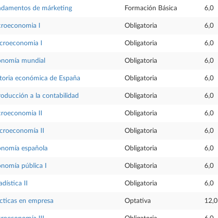
ndamentos de márketing
Formación Básica
6,0
roeconomia I
Obligatoria
6,0
croeconomia I
Obligatoria
6,0
onomía mundial
Obligatoria
6,0
toria económica de España
Obligatoria
6,0
roducción a la contabilidad
Obligatoria
6,0
roeconomia II
Obligatoria
6,0
roeconomía II
Obligatoria
6,0
nomía española
Obligatoria
6,0
nomía pública I
Obligatoria
6,0
adística II
Obligatoria
6,0
cticas en empresa
Optativa
12,0