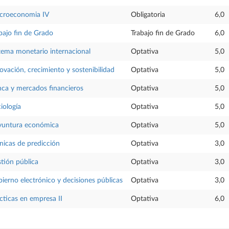
croeconomia IV
Obligatoria
6,0
bajo fin de Grado
Trabajo fin de Grado
6,0
tema monetario internacional
Optativa
5,0
ovación, crecimiento y sostenibilidad
Optativa
5,0
ca y mercados financieros
Optativa
5,0
iología
Optativa
5,0
yuntura económica
Optativa
5,0
nicas de predicción
Optativa
3,0
tión pública
Optativa
3,0
ierno electrónico y decisiones públicas
Optativa
3,0
cticas en empresa II
Optativa
6,0