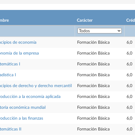
mbre
Carácter
Créd
ncipios de economía
Formación Básica
6,0
nomía de la empresa
Formación Básica
6,0
emáticas I
Formación Básica
6,0
adística I
Formación Básica
6,0
ncipios de derecho y derecho mercantil
Formación Básica
6,0
roducción a la economía aplicada
Formación Básica
6,0
toria económica mundial
Formación Básica
6,0
roducción a las finanzas
Formación Básica
6,0
emáticas II
Formación Básica
6,0