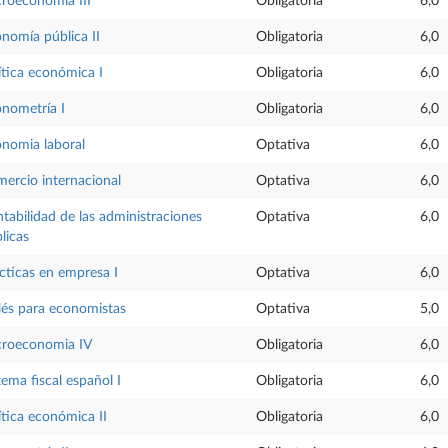
roeconomía III
Obligatoria
6,0
nomía pública II
Obligatoria
6,0
ítica económica I
Obligatoria
6,0
nometría I
Obligatoria
6,0
nomia laboral
Optativa
6,0
ercio internacional
Optativa
6,0
tabilidad de las administraciones
Optativa
6,0
licas
cticas en empresa I
Optativa
6,0
lés para economistas
Optativa
5,0
croeconomia IV
Obligatoria
6,0
tema fiscal español I
Obligatoria
6,0
ítica económica II
Obligatoria
6,0