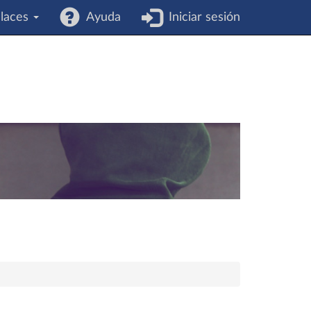
laces
Ayuda
Iniciar sesión