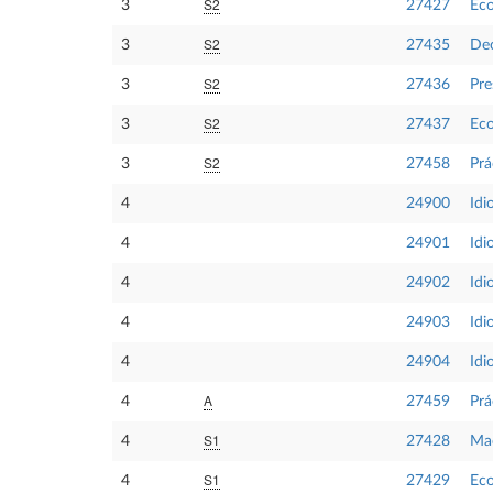
S2
3
27427
Eco
S2
3
27435
Dec
S2
3
27436
Pre
S2
3
27437
Eco
S2
3
27458
Prá
4
24900
Idi
4
24901
Idi
4
24902
Id
4
24903
Idi
4
24904
Idi
A
4
27459
Prá
S1
4
27428
Mac
S1
4
27429
Eco