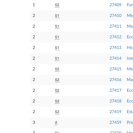
S2
1
27409
Fu
S1
2
27410
Mic
S1
2
27411
Ma
S1
2
27412
Ec
S1
2
27413
His
S1
2
27414
Int
S2
2
27415
Mic
S2
2
27416
Mac
S2
2
27417
Eco
S2
2
27418
Eco
S2
2
27419
Est
A
3
27459
Prá
S1