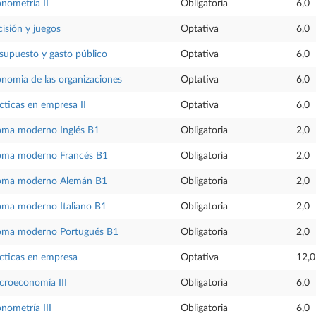
nometría II
Obligatoria
6,0
isión y juegos
Optativa
6,0
supuesto y gasto público
Optativa
6,0
nomia de las organizaciones
Optativa
6,0
cticas en empresa II
Optativa
6,0
oma moderno Inglés B1
Obligatoria
2,0
oma moderno Francés B1
Obligatoria
2,0
ioma moderno Alemán B1
Obligatoria
2,0
oma moderno Italiano B1
Obligatoria
2,0
oma moderno Portugués B1
Obligatoria
2,0
cticas en empresa
Optativa
12,0
roeconomía III
Obligatoria
6,0
nometría III
Obligatoria
6,0