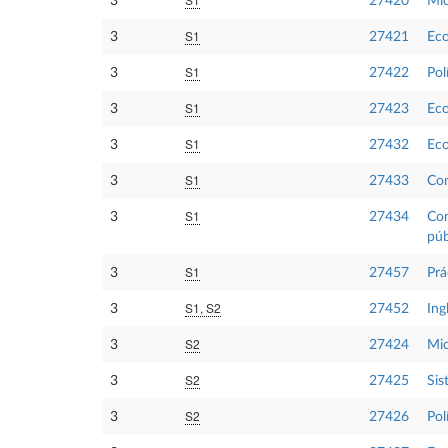
3
27420
Mic
S1
3
27421
Eco
S1
3
27422
Pol
S1
3
27423
Eco
S1
3
27432
Eco
S1
3
27433
Com
S1
3
27434
Con
púb
S1
3
27457
Prá
S1, S2
3
27452
Ing
S2
3
27424
Mi
S2
3
27425
Sis
S2
3
27426
Pol