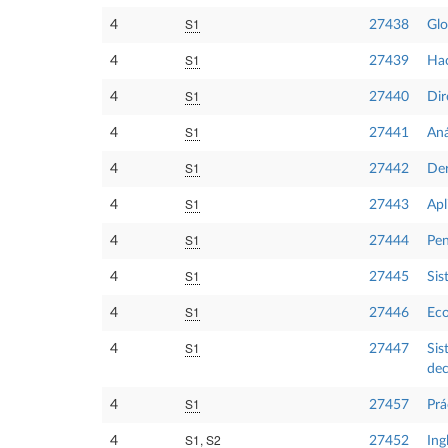
S1
4
27438
Glo
S1
4
27439
Hac
S1
4
27440
Dir
S1
4
27441
Aná
S1
4
27442
Der
S1
4
27443
Apl
S1
4
27444
Pe
S1
4
27445
Sis
S1
4
27446
Eco
S1
4
27447
Sis
dec
S1
4
27457
Prá
S1, S2
4
27452
Ing