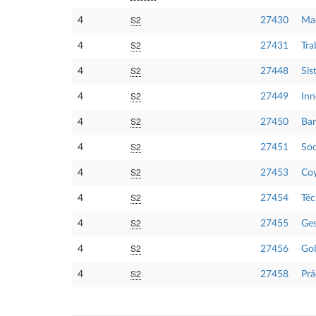
S2
4
27430
Ma
S2
4
27431
Tra
S2
4
27448
Sis
S2
4
27449
Inn
S2
4
27450
Ban
S2
4
27451
Soc
S2
4
27453
Co
S2
4
27454
Téc
S2
4
27455
Ges
S2
4
27456
Gob
S2
4
27458
Prá