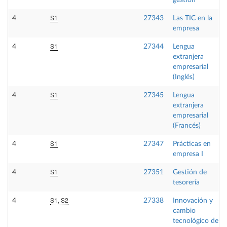
gestión
S1
4
27343
Las TIC en la
empresa
S1
4
27344
Lengua
extranjera
empresarial
(Inglés)
S1
4
27345
Lengua
extranjera
empresarial
(Francés)
S1
4
27347
Prácticas en
empresa I
S1
4
27351
Gestión de
tesorería
S1, S2
4
27338
Innovación y
cambio
tecnológico de