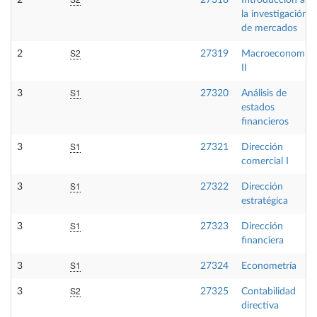
2
27318
Introducción a
la investigación
de mercados
S2
2
27319
Macroeconomía
II
S1
3
27320
Análisis de
estados
financieros
S1
3
27321
Dirección
comercial I
S1
3
27322
Dirección
estratégica
S1
3
27323
Dirección
financiera
S1
3
27324
Econometría
S2
3
27325
Contabilidad
directiva