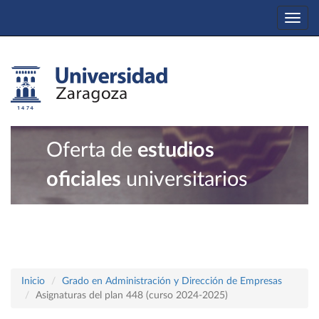
Togg
navi
Oferta de
estudios
oficiales
universitarios
Inicio
Grado en Administración y Dirección de Empresas
Asignaturas del plan 448 (curso 2024-2025)