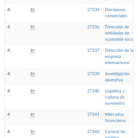
S1
4
27334
Decisiones
comerciales
S1
4
27336
Dirección de
entidades de
economía social
S1
4
27337
Dirección de la
empresa
internacional
S1
4
27339
Investigación
operativa
S1
4
27340
Logística y
cadena de
suministro
S1
4
27341
Mercados
financieros
S1
4
27342
Control de