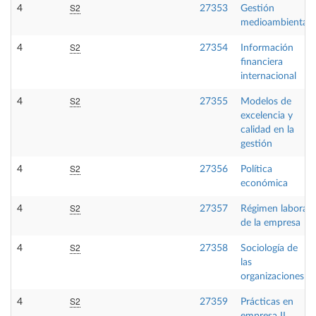
S2
4
27353
Gestión
medioambiental
S2
4
27354
Información
financiera
internacional
S2
4
27355
Modelos de
excelencia y
calidad en la
gestión
S2
4
27356
Política
económica
S2
4
27357
Régimen laboral
de la empresa
S2
4
27358
Sociología de
las
organizaciones
S2
4
27359
Prácticas en