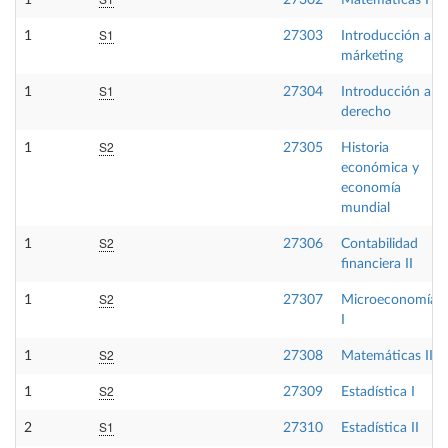
1
27302
Matemáticas I
S1
1
27303
Introducción al
márketing
S1
1
27304
Introducción al
derecho
S2
1
27305
Historia
económica y
economía
mundial
S2
1
27306
Contabilidad
financiera II
S2
1
27307
Microeconomía
I
S2
1
27308
Matemáticas II
S2
1
27309
Estadística I
S1
2
27310
Estadística II