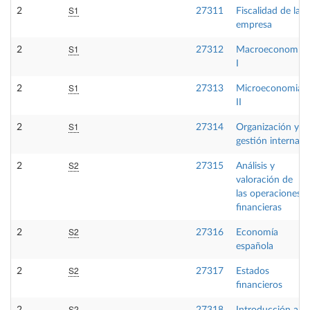
S1
2
27311
Fiscalidad de la
empresa
S1
2
27312
Macroeconomía
I
S1
2
27313
Microeconomia
II
S1
2
27314
Organización y
gestión interna
S2
2
27315
Análisis y
valoración de
las operaciones
financieras
S2
2
27316
Economía
española
S2
2
27317
Estados
financieros
S2