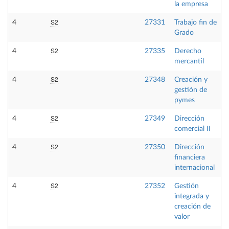
la empresa
S2
4
27331
Trabajo fin de
Grado
S2
4
27335
Derecho
mercantil
S2
4
27348
Creación y
gestión de
pymes
S2
4
27349
Dirección
comercial II
S2
4
27350
Dirección
financiera
internacional
S2
4
27352
Gestión
integrada y
creación de
valor