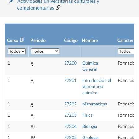
Actividades universitarias culturales y
complementarias
Curso
Periodo
Código
Nombre
Carácter
A
1
27200
Química
Formación 
General
A
1
27201
Introducción al
Formación 
laboratorio
químico
A
1
27202
Matemáticas
Formación 
A
1
27203
Física
Formación 
S1
1
27204
Biología
Formación 
S2
1
27205
Geología
Formación 