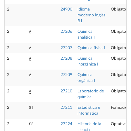
2
24900
Idioma
Obligatoria
moderno Inglés
B1
A
2
27206
Química
Obligatoria
analítica I
A
2
27207
Química física I
Obligatoria
A
2
27208
Química
Obligatoria
inorgánica I
A
2
27209
Química
Obligatoria
orgánica I
A
2
27210
Laboratorio de
Obligatoria
química
S1
2
27211
Estadística e
Formación 
informática
S2
2
27224
Historia de la
Optativa
ciencia