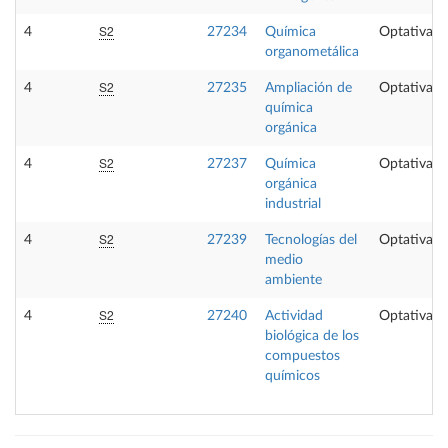
S2
4
27234
Química
Optativa
organometálica
S2
4
27235
Ampliación de
Optativa
química
orgánica
S2
4
27237
Química
Optativa
orgánica
industrial
S2
4
27239
Tecnologías del
Optativa
medio
ambiente
S2
4
27240
Actividad
Optativa
biológica de los
compuestos
químicos