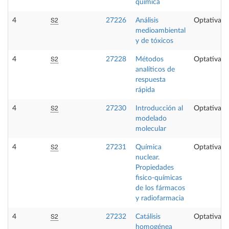
química
S2
4
27226
Análisis
Optativa
medioambiental
y de tóxicos
S2
4
27228
Métodos
Optativa
analíticos de
respuesta
rápida
S2
4
27230
Introducción al
Optativa
modelado
molecular
S2
4
27231
Química
Optativa
nuclear.
Propiedades
fisico-químicas
de los fármacos
y radiofarmacia
S2
4
27232
Catálisis
Optativa
homogénea