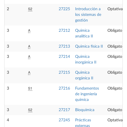
S2
2
27225
Introducción a
Optativa
los sistemas de
gestión
A
3
27212
Química
Obligatoria
analítica II
A
3
27213
Química física II
Obligatoria
A
3
27214
Química
Obligatoria
inorgánica II
A
3
27215
Química
Obligatoria
orgánica II
S1
3
27216
Fundamentos
Obligatoria
de ingeniería
química
S2
3
27217
Bioquímica
Obligatoria
4
27245
Prácticas
Optativa
externas