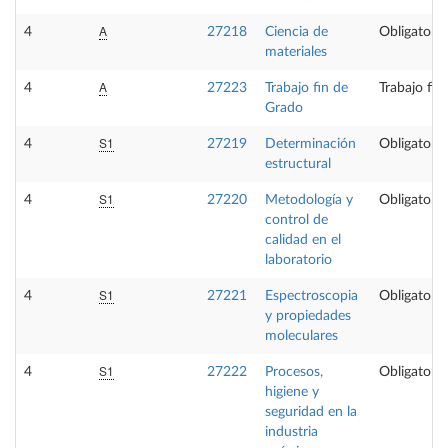
A
4
27218
Ciencia de
Obligatoria
materiales
A
4
27223
Trabajo fin de
Trabajo fin
Grado
S1
4
27219
Determinación
Obligatoria
estructural
S1
4
27220
Metodología y
Obligatoria
control de
calidad en el
laboratorio
S1
4
27221
Espectroscopia
Obligatoria
y propiedades
moleculares
S1
4
27222
Procesos,
Obligatoria
higiene y
seguridad en la
industria