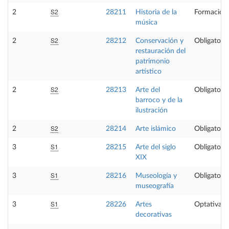
S2
2
28211
Historia de la
Formación 
música
S2
2
28212
Conservación y
Obligatoria
restauración del
patrimonio
artístico
S2
2
28213
Arte del
Obligatoria
barroco y de la
ilustración
S2
2
28214
Arte islámico
Obligatoria
S1
3
28215
Arte del siglo
Obligatoria
XIX
S1
3
28216
Museología y
Obligatoria
museografía
S1
3
28226
Artes
Optativa
decorativas