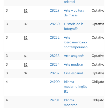
oriental
S2
3
28229
Arte y cultura
Optativa
de masas
S2
3
28230
Historia de la
Optativa
fotografía
S2
3
28232
Arte
Optativa
iberoamericano
contemporáneo
S2
3
28233
Arte aragonés
Optativa
S2
3
28234
Arte mudéjar
Optativa
S2
3
28237
Cine español
Optativa
4
24900
Idioma
Obligatoria
moderno Inglés
B1
4
24901
Idioma
Obligatoria
moderno