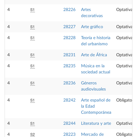
S1
4
28226
Artes
Optativa
decorativas
S1
4
28227
Arte gráfico
Optativa
S1
4
28228
Teoría e historia
Optativa
del urbanismo
S1
4
28231
Arte de África
Optativa
S1
4
28235
Música en la
Optativa
sociedad actual
S1
4
28236
Géneros
Optativa
audiovisuales
S1
4
28242
Arte español de
Obligatoria
la Edad
Contemporánea
S1
4
28244
Literatura y arte
Optativa
S2
4
28223
Mercado de
Obligatoria