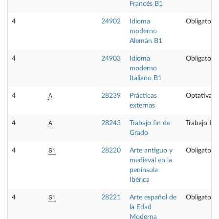
Francés B1
4
24902
Idioma
Obligatoria
moderno
Alemán B1
4
24903
Idioma
Obligatoria
moderno
Italiano B1
A
4
28239
Prácticas
Optativa
externas
A
4
28243
Trabajo fin de
Trabajo fi
Grado
S1
4
28220
Arte antiguo y
Obligatoria
medieval en la
península
Ibérica
S1
4
28221
Arte español de
Obligatoria
la Edad
Moderna