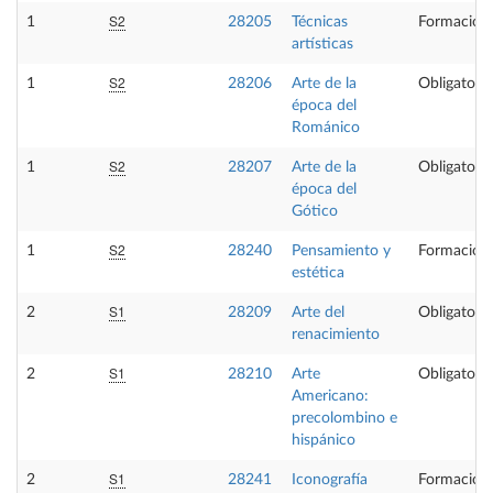
S2
1
28205
Técnicas
Formación 
artísticas
S2
1
28206
Arte de la
Obligatoria
época del
Románico
S2
1
28207
Arte de la
Obligatoria
época del
Gótico
S2
1
28240
Pensamiento y
Formación 
estética
S1
2
28209
Arte del
Obligatoria
renacimiento
S1
2
28210
Arte
Obligatoria
Americano:
precolombino e
hispánico
S1
2
28241
Iconografía
Formación 