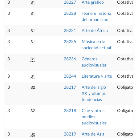
S1
3
28227
Arte gráfico
Optativa
S1
3
28228
Teoría e historia
Optativa
del urbanismo
S1
3
28231
Arte de África
Optativa
S1
3
28235
Música en la
Optativa
sociedad actual
S1
3
28236
Géneros
Optativa
audiovisuales
S1
3
28244
Literatura y arte
Optativa
S2
3
28217
Arte del siglo
Obligatoria
XX y últimas
tendencias
S2
3
28218
Cine y otros
Obligatoria
medios
audiovisuales
S2
3
28219
Arte de Asia
Obligatoria