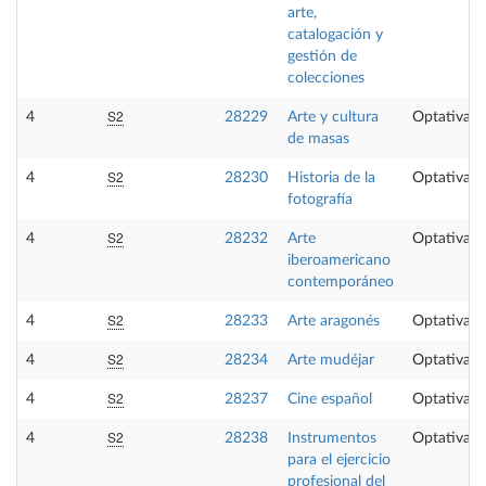
arte,
catalogación y
gestión de
colecciones
S2
4
28229
Arte y cultura
Optativa
de masas
S2
4
28230
Historia de la
Optativa
fotografía
S2
4
28232
Arte
Optativa
iberoamericano
contemporáneo
S2
4
28233
Arte aragonés
Optativa
S2
4
28234
Arte mudéjar
Optativa
S2
4
28237
Cine español
Optativa
S2
4
28238
Instrumentos
Optativa
para el ejercicio
profesional del