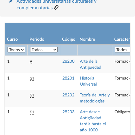
Actividades universitarias culturales y
complementarias
Curso
Periodo
Código
Nombre
Carácter
A
1
28200
Arte de la
Formación 
Antigüedad
S1
1
28201
Historia
Formación 
Universal
S1
1
28202
Teoría del Arte y
Formación 
metodologías
S1
1
28203
Arte desde
Obligatoria
Antigüedad
tardía hasta el
año 1000