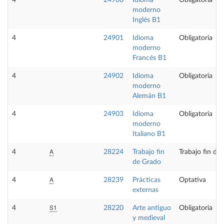
4
24900
Idioma
Obligatoria
moderno
Inglés B1
4
24901
Idioma
Obligatoria
moderno
Francés B1
4
24902
Idioma
Obligatoria
moderno
Alemán B1
4
24903
Idioma
Obligatoria
moderno
Italiano B1
A
4
28224
Trabajo fin
Trabajo fin de
de Grado
A
4
28239
Prácticas
Optativa
externas
S1
4
28220
Arte antiguo
Obligatoria
y medieval