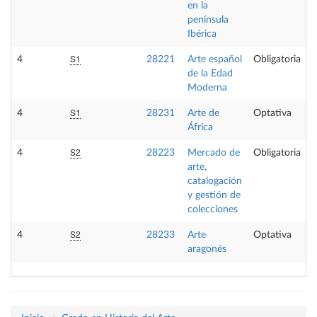
en la
península
Ibérica
S1
4
28221
Arte español
Obligatoria
de la Edad
Moderna
S1
4
28231
Arte de
Optativa
África
S2
4
28223
Mercado de
Obligatoria
arte,
catalogación
y gestión de
colecciones
S2
4
28233
Arte
Optativa
aragonés