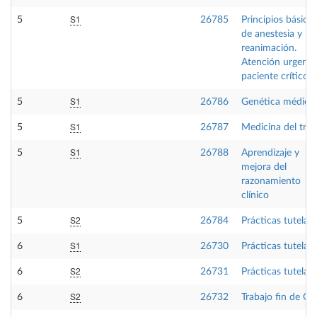
S1
5
26785
Principios básico
de anestesia y
reanimación.
Atención urgente
paciente crítico
S1
5
26786
Genética médica
S1
5
26787
Medicina del trab
S1
5
26788
Aprendizaje y
mejora del
razonamiento
clínico
S2
5
26784
Prácticas tutelad
S1
6
26730
Prácticas tutelad
S2
6
26731
Prácticas tutelad
S2
6
26732
Trabajo fin de Gr