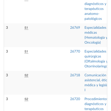
diagnósticos y
terapéuticos
anatomo-
patológicos
S1
3
26769
Especialidades
médicas
(Hematología y
Oncología)
S1
3
26770
Especialidades
quirúrgicas
(Oftalmología y
Otorrinolaringolo
S2
3
26718
Comunicación
asistencial, ética
médica y legislac
I
S2
3
26720
Procedimientos
diagnósticos y
terapéuticos