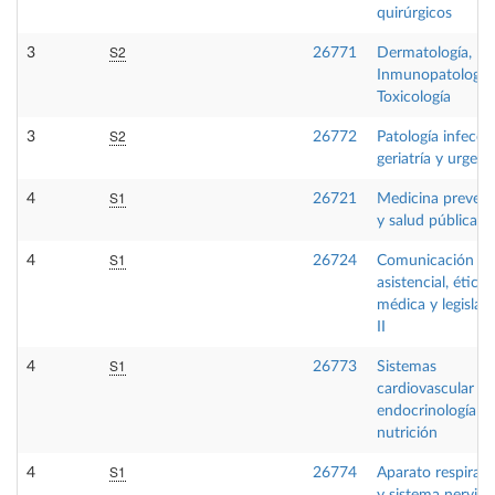
quirúrgicos
S2
3
26771
Dermatología,
Inmunopatología
Toxicología
S2
3
26772
Patología infeccio
geriatría y urgenc
S1
4
26721
Medicina prevent
y salud pública
S1
4
26724
Comunicación
asistencial, ética
médica y legislac
II
S1
4
26773
Sistemas
cardiovascular y
endocrinología y
nutrición
S1
4
26774
Aparato respirato