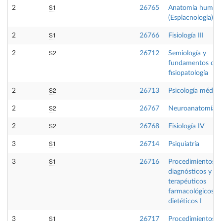
S1
2
26765
Anatomía humana
(Esplacnología)
S1
2
26766
Fisiología III
S2
2
26712
Semiología y
fundamentos de
fisiopatología
S2
2
26713
Psicología médic
S2
2
26767
Neuroanatomía
S2
2
26768
Fisiología IV
S1
3
26714
Psiquiatría
S1
3
26716
Procedimientos
diagnósticos y
terapéuticos
farmacológicos y
dietéticos I
S1
3
26717
Procedimientos