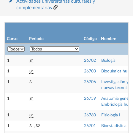
Actividades universitarias culturales y
complementarias
Curso
Periodo
Código
Nombre
S1
1
26702
Biología
S1
1
26703
Bioquímica hum
S1
1
26706
Investigación y
nuevas tecnologí
S1
1
26759
Anatomía general
Embriología hum
S1
1
26760
Fisiología I
S1, S2
1
26701
Bioestadística