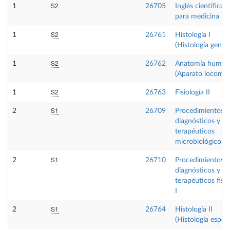
S2
1
26705
Inglés científico
para medicina
S2
1
26761
Histología I
(Histología genera
S2
1
26762
Anatomía humana
(Aparato locomot
S2
1
26763
Fisiología II
S1
2
26709
Procedimientos
diagnósticos y
terapéuticos
microbiológicos
S1
2
26710
Procedimientos
diagnósticos y
terapéuticos físi
I
S1
2
26764
Histología II
(Histología especi