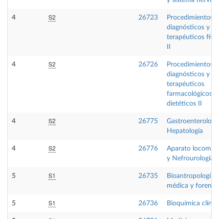
y sistema nervios
S2
4
26723
Procedimientos
diagnósticos y
terapéuticos físi
II
S2
4
26726
Procedimientos
diagnósticos y
terapéuticos
farmacológicos y
dietéticos II
S2
4
26775
Gastroenterologí
Hepatología
S2
4
26776
Aparato locomot
y Nefrourología
S1
5
26735
Bioantropología
médica y forense
S1
5
26736
Bioquímica clínic