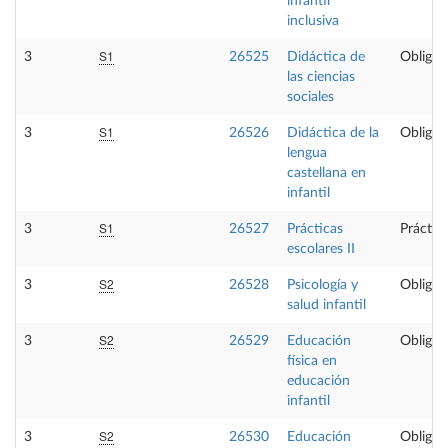
infantil
inclusiva
S1
3
26525
Didáctica de
Obligat
las ciencias
sociales
S1
3
26526
Didáctica de la
Obligat
lengua
castellana en
infantil
S1
3
26527
Prácticas
Práctic
escolares II
S2
3
26528
Psicología y
Obligat
salud infantil
S2
3
26529
Educación
Obligat
física en
educación
infantil
S2
3
26530
Educación
Obligat