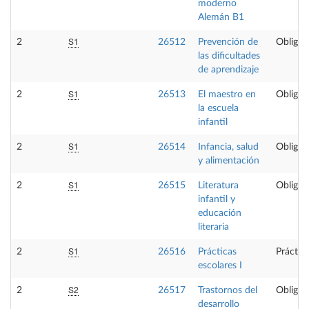
moderno
Alemán B1
S1
2
26512
Prevención de
Obligat
las dificultades
de aprendizaje
S1
2
26513
El maestro en
Obligat
la escuela
infantil
S1
2
26514
Infancia, salud
Obligat
y alimentación
S1
2
26515
Literatura
Obligat
infantil y
educación
literaria
S1
2
26516
Prácticas
Práctic
escolares I
S2
2
26517
Trastornos del
Obligat
desarrollo