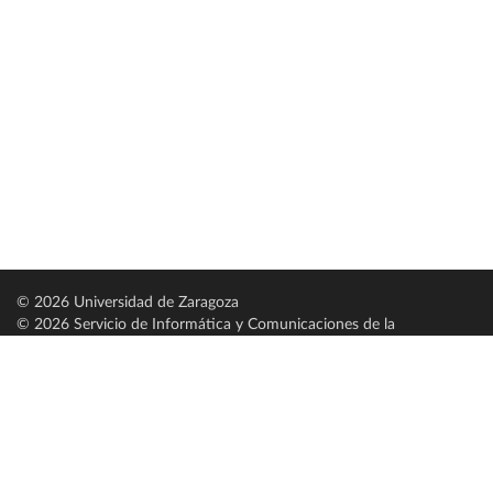
© 2026 Universidad de Zaragoza
© 2026 Servicio de Informática y Comunicaciones de la
Universidad de Zaragoza (
SICUZ
)
Universidad de Zaragoza
C/ Pedro Cerbuna, 12
ES-50009 Zaragoza
España / Spain
Tel: +34 976761000
ciu@unizar.es