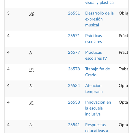
visual y plástica
S2
3
26531
Desarrollo de la
Obligat
expresión
musical
4
26571
Prácticas
Práctic
escolares
A
4
26577
Prácticas
Práctic
escolares IV
C1
4
26578
Trabajo fin de
Trabajo
Grado
S1
4
26534
Atención
Optativ
temprana
S1
4
26538
Innovación en
Optativ
la escuela
inclusiva
S1
4
26541
Respuestas
Optativ
educativas a