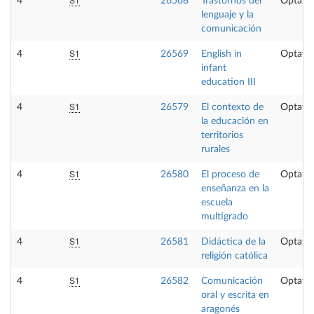
4
26568
Trastornos del
Optativ
lenguaje y la
comunicación
S1
4
26569
English in
Optativ
infant
education III
S1
4
26579
El contexto de
Optativ
la educación en
territorios
rurales
S1
4
26580
El proceso de
Optativ
enseñanza en la
escuela
multigrado
S1
4
26581
Didáctica de la
Optativ
religión católica
S1
4
26582
Comunicación
Optativ
oral y escrita en
aragonés