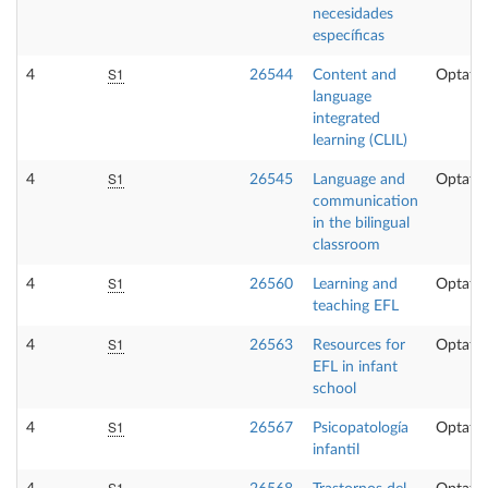
necesidades
específicas
S1
4
26544
Content and
Optativ
language
integrated
learning (CLIL)
S1
4
26545
Language and
Optativ
communication
in the bilingual
classroom
S1
4
26560
Learning and
Optativ
teaching EFL
S1
4
26563
Resources for
Optativ
EFL in infant
school
S1
4
26567
Psicopatología
Optativ
infantil
S1