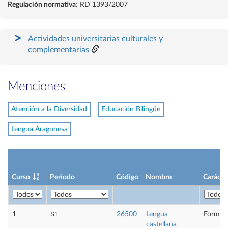
Regulación normativa
: RD 1393/2007
Actividades universitarias culturales y
complementarias
Menciones
Atención a la Diversidad
Educación Bilingüe
Lengua Aragonesa
Curso
Periodo
Código
Nombre
Carácte
S1
1
26500
Lengua
Formaci
castellana