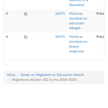
atención a la
diversidad
S2
4
26575
Prácticas
Práctic
escolares en
educación
bilingüe
S2
4
26576
Prácticas
Práctic
escolares en
lengua
aragonesa
Inicio
Grado en Magisterio en Educación Infantil
Asignaturas del plan 302 (curso 2024-2025)