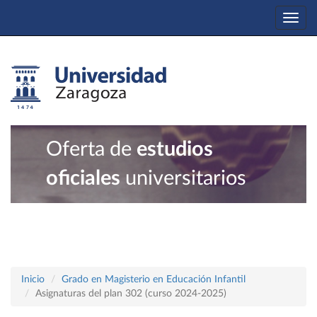
Togg
navi
Oferta de
estudios
oficiales
universitarios
Inicio
Grado en Magisterio en Educación Infantil
Asignaturas del plan 302 (curso 2024-2025)