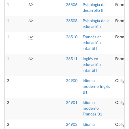
S2
1
26506
Psicología del
Formaci
desarrollo II
S2
1
26508
Psicología de la
Formaci
educación
S2
1
26510
Francés en
Formaci
educación
infantil I
S2
1
26511
Inglés en
Formaci
educación
infantil I
2
24900
Idioma
Obligat
moderno Inglés
B1
2
24901
Idioma
Obligat
moderno
Francés B1
2
24902
Idioma
Obligat