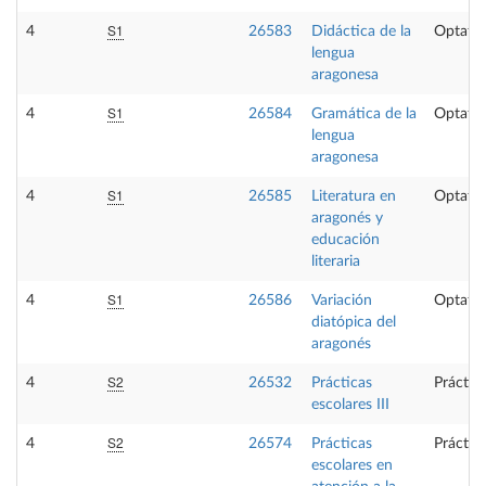
S1
4
26583
Didáctica de la
Optativ
lengua
aragonesa
S1
4
26584
Gramática de la
Optativ
lengua
aragonesa
S1
4
26585
Literatura en
Optativ
aragonés y
educación
literaria
S1
4
26586
Variación
Optativ
diatópica del
aragonés
S2
4
26532
Prácticas
Práctic
escolares III
S2
4
26574
Prácticas
Práctic
escolares en