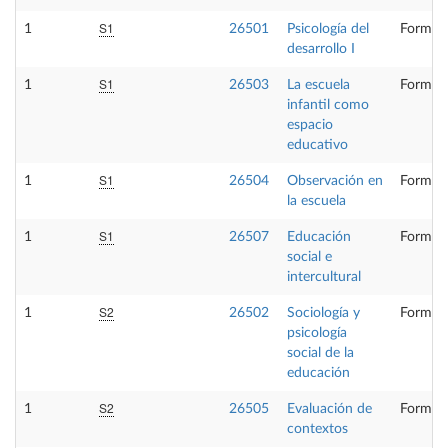
S1
1
26501
Psicología del
Formaci
desarrollo I
S1
1
26503
La escuela
Formaci
infantil como
espacio
educativo
S1
1
26504
Observación en
Formaci
la escuela
S1
1
26507
Educación
Formaci
social e
intercultural
S2
1
26502
Sociología y
Formaci
psicología
social de la
educación
S2
1
26505
Evaluación de
Formaci
contextos