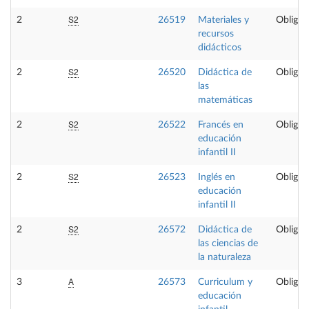
S2
2
26519
Materiales y
Obligat
recursos
didácticos
S2
2
26520
Didáctica de
Obligat
las
matemáticas
S2
2
26522
Francés en
Obligat
educación
infantil II
S2
2
26523
Inglés en
Obligat
educación
infantil II
S2
2
26572
Didáctica de
Obligat
las ciencias de
la naturaleza
A
3
26573
Curriculum y
Obligat
educación