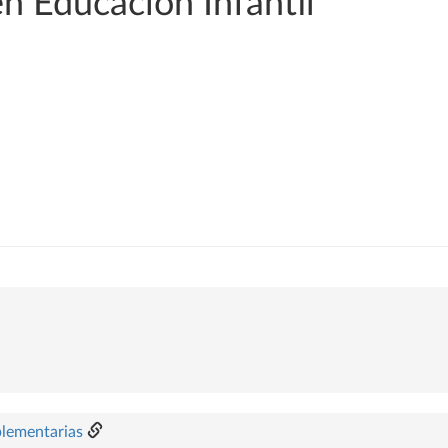
n Educación Infantil
plementarias