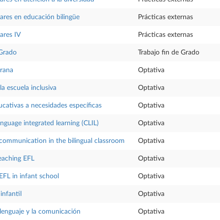
lares en educación bilingüe
Prácticas externas
ares IV
Prácticas externas
 Grado
Trabajo fin de Grado
rana
Optativa
a escuela inclusiva
Optativa
cativas a necesidades específicas
Optativa
nguage integrated learning (CLIL)
Optativa
communication in the bilingual classroom
Optativa
eaching EFL
Optativa
EFL in infant school
Optativa
infantil
Optativa
 lenguaje y la comunicación
Optativa