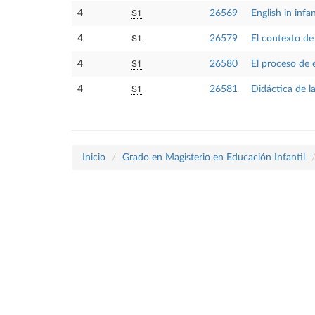
S1
4
26569
English in infa
S1
4
26579
El contexto de 
S1
4
26580
El proceso de 
S1
4
26581
Didáctica de la
Inicio
Grado en Magisterio en Educación Infantil