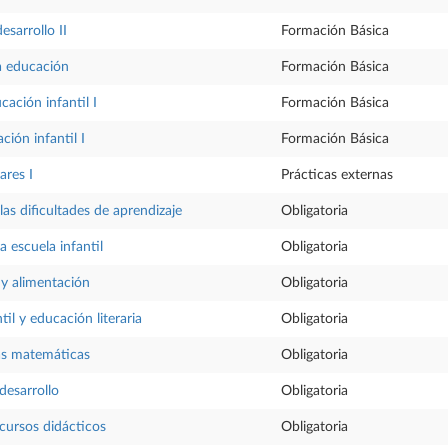
esarrollo II
Formación Básica
la educación
Formación Básica
ación infantil I
Formación Básica
ción infantil I
Formación Básica
ares I
Prácticas externas
as dificultades de aprendizaje
Obligatoria
a escuela infantil
Obligatoria
 y alimentación
Obligatoria
til y educación literaria
Obligatoria
as matemáticas
Obligatoria
desarrollo
Obligatoria
ecursos didácticos
Obligatoria