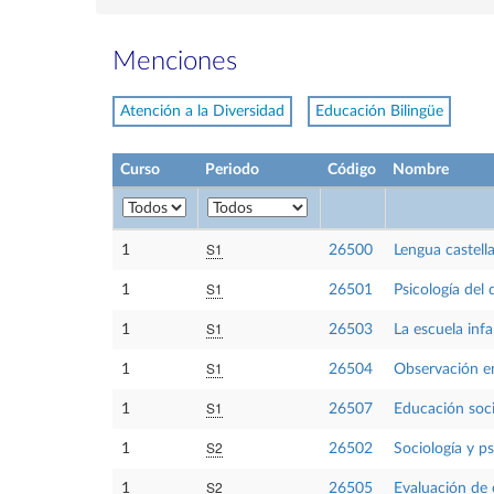
Menciones
Atención a la Diversidad
Educación Bilingüe
Curso
Periodo
Código
Nombre
S1
1
26500
Lengua castell
S1
1
26501
Psicología del 
S1
1
26503
La escuela inf
S1
1
26504
Observación en
S1
1
26507
Educación socia
S2
1
26502
Sociología y ps
S2
1
26505
Evaluación de