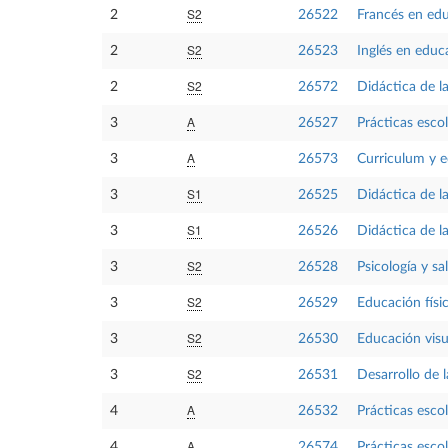
S2
2
26522
Francés en educ
S2
2
26523
Inglés en educa
S2
2
26572
Didáctica de la
A
3
26527
Prácticas escol
A
3
26573
Curriculum y e
S1
3
26525
Didáctica de la
S1
3
26526
Didáctica de la
S2
3
26528
Psicología y sa
S2
3
26529
Educación físi
S2
3
26530
Educación visu
S2
3
26531
Desarrollo de 
A
4
26532
Prácticas escol
A
4
26574
Prácticas escol