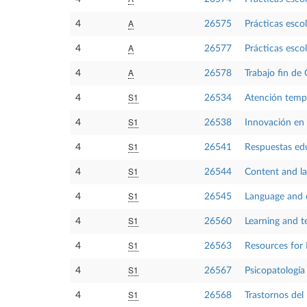
A
4
26575
Prácticas esco
A
4
26577
Prácticas escol
A
4
26578
Trabajo fin de
S1
4
26534
Atención temp
S1
4
26538
Innovación en l
S1
4
26541
Respuestas edu
S1
4
26544
Content and la
S1
4
26545
Language and 
S1
4
26560
Learning and t
S1
4
26563
Resources for 
S1
4
26567
Psicopatología 
S1
4
26568
Trastornos del