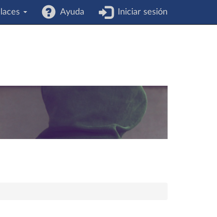
laces
Ayuda
Iniciar sesión