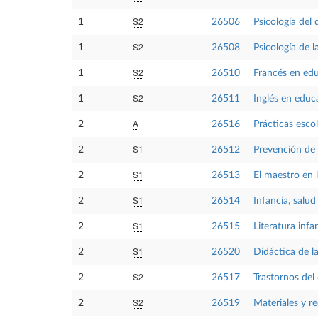
S2
1
26506
Psicología del d
S2
1
26508
Psicología de 
S2
1
26510
Francés en educ
S2
1
26511
Inglés en educa
A
2
26516
Prácticas escol
S1
2
26512
Prevención de l
S1
2
26513
El maestro en l
S1
2
26514
Infancia, salud
S1
2
26515
Literatura infan
S1
2
26520
Didáctica de l
S2
2
26517
Trastornos del 
S2
2
26519
Materiales y r