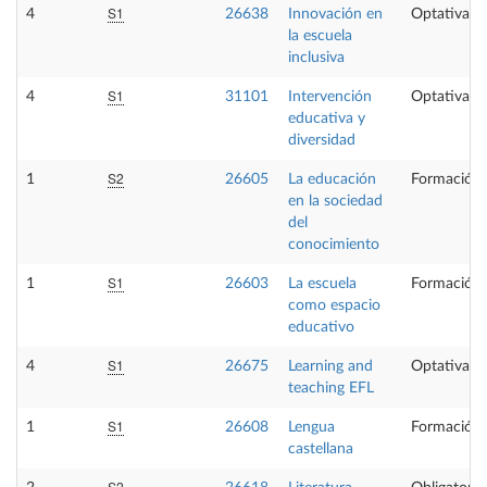
S1
4
26638
Innovación en
Optativa
la escuela
inclusiva
S1
4
31101
Intervención
Optativa
educativa y
diversidad
S2
1
26605
La educación
Formación 
en la sociedad
del
conocimiento
S1
1
26603
La escuela
Formación 
como espacio
educativo
S1
4
26675
Learning and
Optativa
teaching EFL
S1
1
26608
Lengua
Formación 
castellana
S2