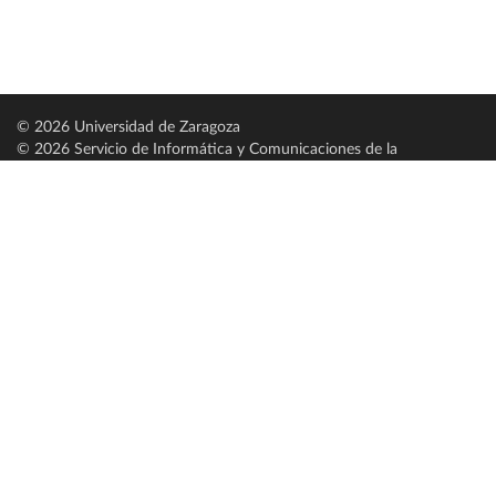
© 2026 Universidad de Zaragoza
© 2026 Servicio de Informática y Comunicaciones de la
Universidad de Zaragoza (
SICUZ
)
Universidad de Zaragoza
C/ Pedro Cerbuna, 12
ES-50009 Zaragoza
España / Spain
Tel: +34 976761000
ciu@unizar.es
Q-5018001-G
Servido por nodo: estudios
Aviso legal
|
Condiciones generales de uso
|
Política de privacidad