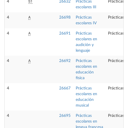
S1
4
26632
Prácticas
Prácticas e
escolares III
A
4
26698
Prácticas
Prácticas e
escolares IV
A
4
26691
Prácticas
Prácticas e
escolares en
audición y
lenguaje
A
4
26692
Prácticas
Prácticas e
escolares en
educación
física
4
26667
Prácticas
Prácticas e
escolares en
educación
musical
4
26695
Prácticas
Prácticas e
escolares en
lengua francesa