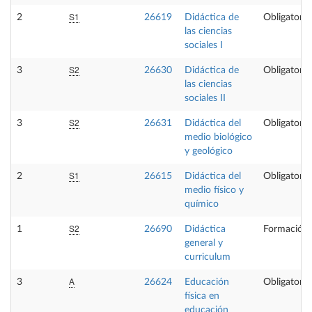
S1
2
26619
Didáctica de
Obligatoria
las ciencias
sociales I
S2
3
26630
Didáctica de
Obligatoria
las ciencias
sociales II
S2
3
26631
Didáctica del
Obligatoria
medio biológico
y geológico
S1
2
26615
Didáctica del
Obligatoria
medio físico y
químico
S2
1
26690
Didáctica
Formación 
general y
curriculum
A
3
26624
Educación
Obligatoria
física en
educación