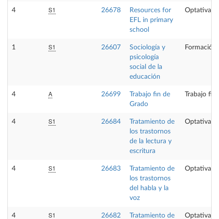
S1
4
26678
Resources for
Optativa
EFL in primary
school
S1
1
26607
Sociología y
Formación 
psicología
social de la
educación
A
4
26699
Trabajo fin de
Trabajo fin
Grado
S1
4
26684
Tratamiento de
Optativa
los trastornos
de la lectura y
escritura
S1
4
26683
Tratamiento de
Optativa
los trastornos
del habla y la
voz
S1
4
26682
Tratamiento de
Optativa