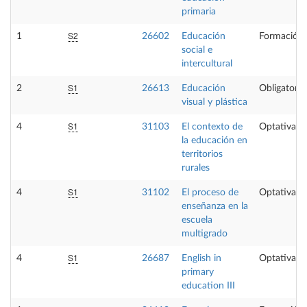
primaria
S2
1
26602
Educación
Formación 
social e
intercultural
S1
2
26613
Educación
Obligatoria
visual y plástica
S1
4
31103
El contexto de
Optativa
la educación en
territorios
rurales
S1
4
31102
El proceso de
Optativa
enseñanza en la
escuela
multigrado
S1
4
26687
English in
Optativa
primary
education III