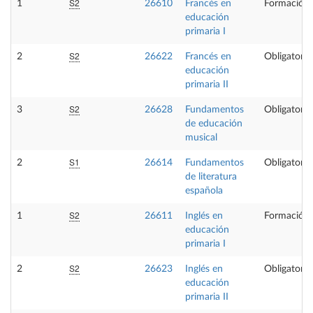
S2
1
26610
Francés en
Formación 
educación
primaria I
S2
2
26622
Francés en
Obligatoria
educación
primaria II
S2
3
26628
Fundamentos
Obligatoria
de educación
musical
S1
2
26614
Fundamentos
Obligatoria
de literatura
española
S2
1
26611
Inglés en
Formación 
educación
primaria I
S2
2
26623
Inglés en
Obligatoria
educación
primaria II