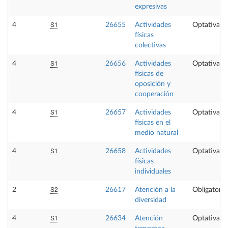
expresivas
S1
4
26655
Actividades
Optativa
físicas
colectivas
S1
4
26656
Actividades
Optativa
físicas de
oposición y
cooperación
S1
4
26657
Actividades
Optativa
físicas en el
medio natural
S1
4
26658
Actividades
Optativa
físicas
individuales
S2
2
26617
Atención a la
Obligatoria
diversidad
S1
4
26634
Atención
Optativa