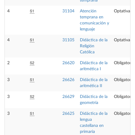
temprana
S1
4
31104
Atención
Optativa
temprana en
comunicación y
lenguaje
S1
4
31105
Didáctica de la
Optativa
Religión
Católica
S2
2
26620
Didáctica de la
Obligatoria
aritmética I
S1
3
26626
Didáctica de la
Obligatoria
aritmética II
S2
3
26629
Didáctica de la
Obligatoria
geometría
S1
3
26625
Didáctica de la
Obligatoria
lengua
castellana en
primaria