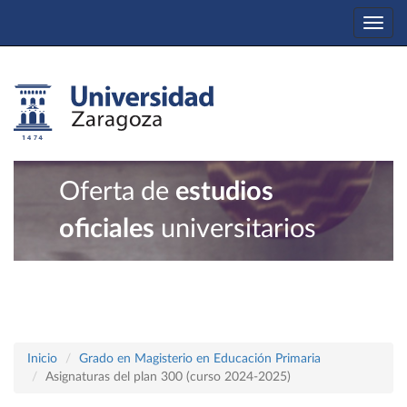
Togg
navi
Oferta de
estudios
oficiales
universitarios
Inicio
Grado en Magisterio en Educación Primaria
Asignaturas del plan 300 (curso 2024-2025)