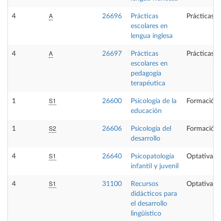
A
4
26696
Prácticas
Prácticas e
escolares en
lengua inglesa
A
4
26697
Prácticas
Prácticas e
escolares en
pedagogía
terapéutica
S1
1
26600
Psicología de la
Formación 
educación
S2
1
26606
Psicología del
Formación 
desarrollo
S1
4
26640
Psicopatología
Optativa
infantil y juvenil
S1
4
31100
Recursos
Optativa
didácticos para
el desarrollo
lingüistico