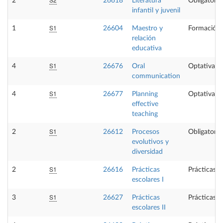
2
26618
Literatura
Obligatoria
infantil y juvenil
S1
1
26604
Maestro y
Formación 
relación
educativa
S1
4
26676
Oral
Optativa
communication
S1
4
26677
Planning
Optativa
effective
teaching
S1
2
26612
Procesos
Obligatoria
evolutivos y
diversidad
S1
2
26616
Prácticas
Prácticas e
escolares I
S1
3
26627
Prácticas
Prácticas e
escolares II