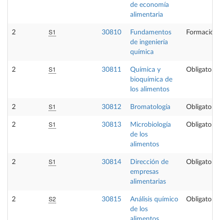
de economía
alimentaria
S1
2
30810
Fundamentos
Formación 
de ingeniería
química
S1
2
30811
Química y
Obligatoria
bioquímica de
los alimentos
S1
2
30812
Bromatología
Obligatoria
S1
2
30813
Microbiología
Obligatoria
de los
alimentos
S1
2
30814
Dirección de
Obligatoria
empresas
alimentarias
S2
2
30815
Análisis químico
Obligatoria
de los
alimentos