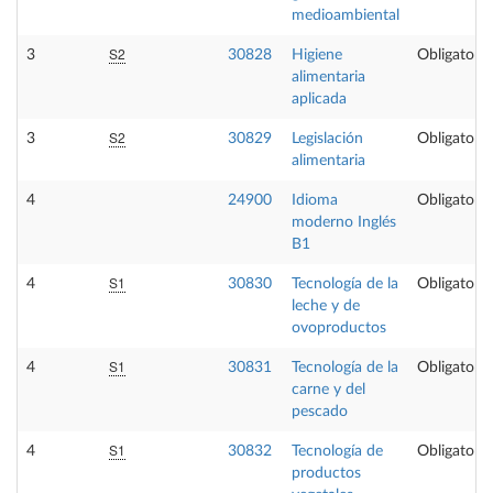
medioambiental
S2
3
30828
Higiene
Obligatoria
alimentaria
aplicada
S2
3
30829
Legislación
Obligatoria
alimentaria
4
24900
Idioma
Obligatoria
moderno Inglés
B1
S1
4
30830
Tecnología de la
Obligatoria
leche y de
ovoproductos
S1
4
30831
Tecnología de la
Obligatoria
carne y del
pescado
S1
4
30832
Tecnología de
Obligatoria
productos