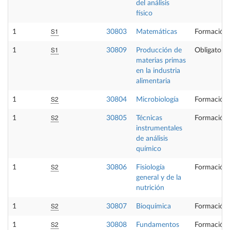
del análisis
físico
S1
1
30803
Matemáticas
Formación 
S1
1
30809
Producción de
Obligatoria
materias primas
en la industria
alimentaria
S2
1
30804
Microbiología
Formación 
S2
1
30805
Técnicas
Formación 
instrumentales
de análisis
químico
S2
1
30806
Fisiología
Formación 
general y de la
nutrición
S2
1
30807
Bioquímica
Formación 
S2
1
30808
Fundamentos
Formación 