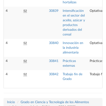
hortalizas
S2
4
30839
Intensificación
Optativa
en el sector del
aceite, azúcar y
productos
derivados del
cereal
S2
4
30840
Innovación en
Optativa
la industria
alimentaria
S2
4
30841
Prácticas
Prácticas e
externas
S2
4
30842
Trabajo fin de
Trabajo fin
Grado
Inicio
Grado en Ciencia y Tecnología de los Alimentos