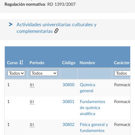
Regulación normativa
: RD 1393/2007
Actividades universitarias culturales y
complementarias
Curso
Periodo
Código
Nombre
Carácter
S1
1
30800
Química
Formación 
general
S1
1
30801
Fundamentos
Formación 
de química
analítica
S1
1
30802
Física general y
Formación 
fundamentos