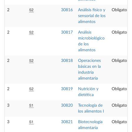
S2
2
30816
Análisis físico y
Obligatoria
sensorial de los
alimentos
S2
2
30817
Análisis
Obligatoria
microbiológico
de los
alimentos
S2
2
30818
Operaciones
Obligatoria
básicas en la
industria
alimentaria
S2
2
30819
Nutrición y
Obligatoria
dietética
S1
3
30820
Tecnología de
Obligatoria
los alimentos I
S1
3
30821
Biotecnología
Obligatoria
alimentaria