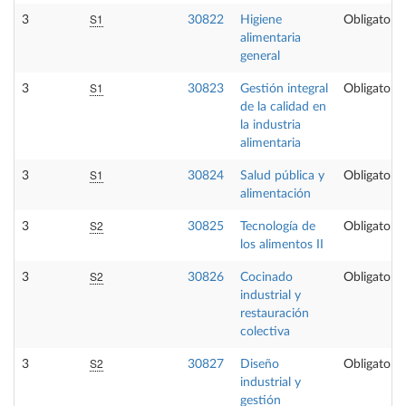
S1
3
30822
Higiene
Obligatoria
alimentaria
general
S1
3
30823
Gestión integral
Obligatoria
de la calidad en
la industria
alimentaria
S1
3
30824
Salud pública y
Obligatoria
alimentación
S2
3
30825
Tecnología de
Obligatoria
los alimentos II
S2
3
30826
Cocinado
Obligatoria
industrial y
restauración
colectiva
S2
3
30827
Diseño
Obligatoria
industrial y
gestión