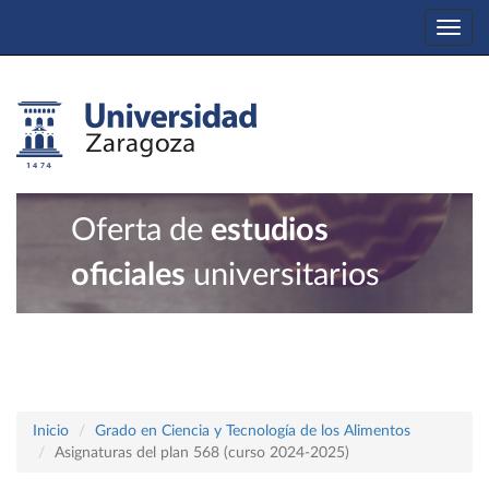
Togg
navi
Oferta de
estudios
oficiales
universitarios
Inicio
Grado en Ciencia y Tecnología de los Alimentos
Asignaturas del plan 568 (curso 2024-2025)