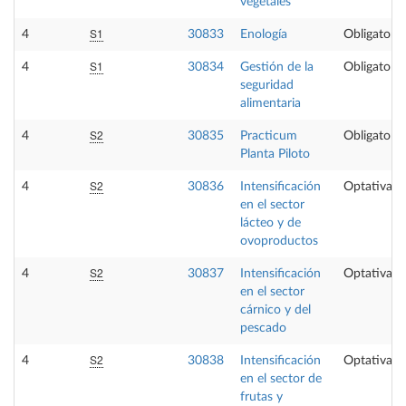
vegetales
S1
4
30833
Enología
Obligatoria
S1
4
30834
Gestión de la
Obligatoria
seguridad
alimentaria
S2
4
30835
Practicum
Obligatoria
Planta Piloto
S2
4
30836
Intensificación
Optativa
en el sector
lácteo y de
ovoproductos
S2
4
30837
Intensificación
Optativa
en el sector
cárnico y del
pescado
S2
4
30838
Intensificación
Optativa
en el sector de
frutas y