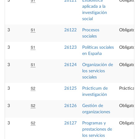
3
26121
Estadística
Obligatori
aplicada a la
investigación
social
S1
3
26122
Procesos
Obligatori
sociales
S1
3
26123
Políticas sociales
Obligatori
en España
S1
3
26124
Organización de
Obligatori
los servicios
sociales
S2
3
26125
Prácticum de
Prácticas 
investigación
S2
3
26126
Gestión de
Obligatori
organizaciones
S2
3
26127
Programas y
Obligatori
prestaciones de
los servicios