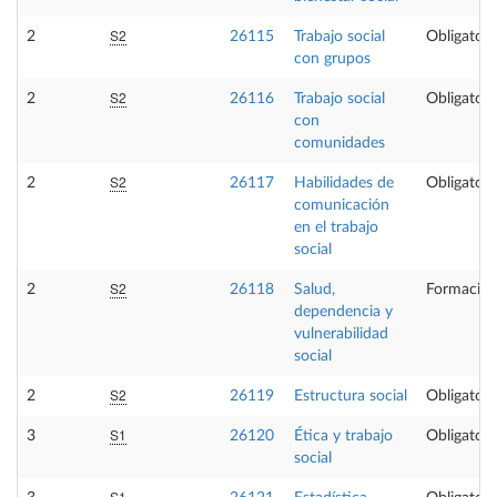
S2
2
26115
Trabajo social
Obligatori
con grupos
S2
2
26116
Trabajo social
Obligatori
con
comunidades
S2
2
26117
Habilidades de
Obligatori
comunicación
en el trabajo
social
S2
2
26118
Salud,
Formación
dependencia y
vulnerabilidad
social
S2
2
26119
Estructura social
Obligatori
S1
3
26120
Ética y trabajo
Obligatori
social
S1