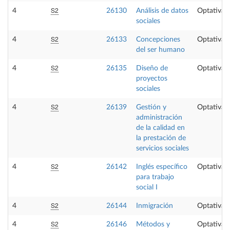
S2
4
26130
Análisis de datos
Optativa
sociales
S2
4
26133
Concepciones
Optativa
del ser humano
S2
4
26135
Diseño de
Optativa
proyectos
sociales
S2
4
26139
Gestión y
Optativa
administración
de la calidad en
la prestación de
servicios sociales
S2
4
26142
Inglés específico
Optativa
para trabajo
social I
S2
4
26144
Inmigración
Optativa
S2
4
26146
Métodos y
Optativa