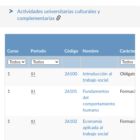
Actividades universitarias culturales y
complementarias
Curso
Periodo
Código
Nombre
Carácter
S1
1
26100
Introducción al
Obligatori
trabajo social
S1
1
26101
Fundamentos
Formación
del
comportamiento
humano
S1
1
26102
Economía
Formación
aplicada al
trabajo social