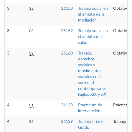
S2
3
26158
Trabajo social en
Optativa
el ámbito de la
mediación
S2
3
26159
Trabajo social en
Optativa
el ámbito de la
salud
S2
3
26160
Trabajo,
Optativa
derechos
sociales y
movimientos
sociales en la
sociedad
contemporánea
(siglos XIX y XX)
S1
4
26128
Practicum de
Prácticas 
intervención
S2
4
26129
Trabajo fin de
Trabajo fi
Grado