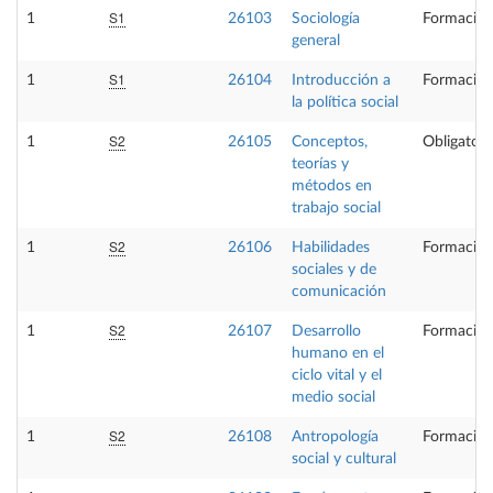
S1
1
26103
Sociología
Formación
general
S1
1
26104
Introducción a
Formación
la política social
S2
1
26105
Conceptos,
Obligatori
teorías y
métodos en
trabajo social
S2
1
26106
Habilidades
Formación
sociales y de
comunicación
S2
1
26107
Desarrollo
Formación
humano en el
ciclo vital y el
medio social
S2
1
26108
Antropología
Formación
social y cultural