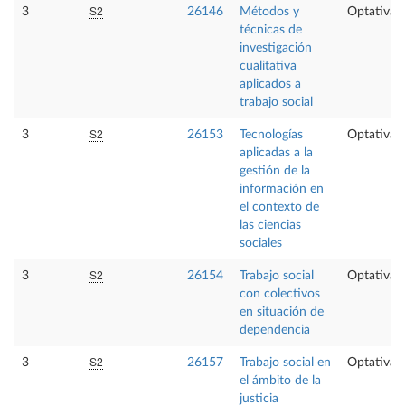
S2
3
26146
Métodos y
Optativa
técnicas de
investigación
cualitativa
aplicados a
trabajo social
S2
3
26153
Tecnologías
Optativa
aplicadas a la
gestión de la
información en
el contexto de
las ciencias
sociales
S2
3
26154
Trabajo social
Optativa
con colectivos
en situación de
dependencia
S2
3
26157
Trabajo social en
Optativa
el ámbito de la
justicia