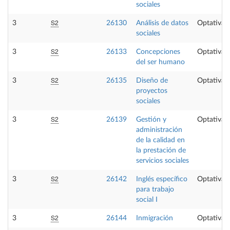
sociales
S2
3
26130
Análisis de datos
Optativa
sociales
S2
3
26133
Concepciones
Optativa
del ser humano
S2
3
26135
Diseño de
Optativa
proyectos
sociales
S2
3
26139
Gestión y
Optativa
administración
de la calidad en
la prestación de
servicios sociales
S2
3
26142
Inglés específico
Optativa
para trabajo
social I
S2
3
26144
Inmigración
Optativa