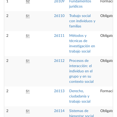
S2
1
26109
Fundamentos
Formación
jurídicos
S1
2
26110
Trabajo social
Obligatori
con individuos y
familias
S1
2
26111
Métodos y
Obligatori
técnicas de
investigación en
trabajo social
S1
2
26112
Procesos de
Obligatori
interacción: el
individuo en el
grupo y en su
contexto social
S1
2
26113
Derecho,
Formación
ciudadanía y
trabajo social
S1
2
26114
Sistemas de
Obligatori
bienestar social