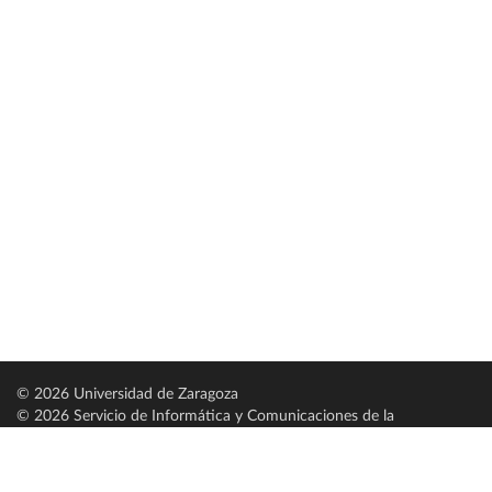
© 2026 Universidad de Zaragoza
© 2026 Servicio de Informática y Comunicaciones de la
Universidad de Zaragoza (
SICUZ
)
Universidad de Zaragoza
C/ Pedro Cerbuna, 12