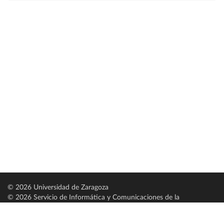
© 2026 Universidad de Zaragoza
© 2026 Servicio de Informática y Comunicaciones de la
Universidad de Zaragoza (
SICUZ
)
Universidad de Zaragoza