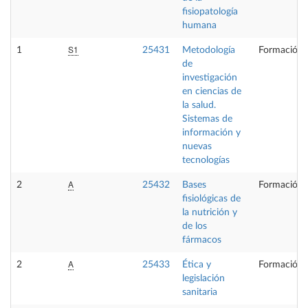
fisiopatología
humana
S1
1
25431
Metodología
Formación 
de
investigación
en ciencias de
la salud.
Sistemas de
información y
nuevas
tecnologías
A
2
25432
Bases
Formación 
fisiológicas de
la nutrición y
de los
fármacos
A
2
25433
Ética y
Formación 
legislación
sanitaria