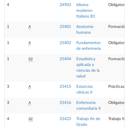
4
24903
Idioma
Obligatoria
moderno
Italiano B1
A
1
25401
Anatomía
Formación 
humana
A
1
25402
Fundamentos
Obligatoria
de enfermería
S2
1
25404
Estadística
Formación 
aplicada a
ciencias de la
salud
A
3
25415
Estancias
Prácticas e
clínicas II
A
3
25416
Enfermería
Obligatoria
comunitaria II
S2
4
25423
Trabajo fin de
Trabajo fin
Grado