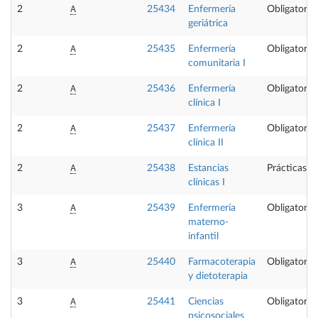
A
2
25434
Enfermería
Obligatoria
geriátrica
A
2
25435
Enfermería
Obligatoria
comunitaria I
A
2
25436
Enfermería
Obligatoria
clínica I
A
2
25437
Enfermería
Obligatoria
clínica II
A
2
25438
Estancias
Prácticas e
clínicas I
A
3
25439
Enfermería
Obligatoria
materno-
infantil
A
3
25440
Farmacoterapia
Obligatoria
y dietoterapia
A
3
25441
Ciencias
Obligatoria
psicosociales