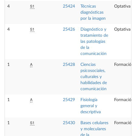
S1
4
25424
Técnicas
Optativa
diagnósticas
por la imagen
S1
4
25426
Diagnóstico y
Optativa
tratamiento de
las patologías
de la
comunicación
A
1
25428
Ciencias
Formación 
psicosociales,
culturales y
habilidades de
comunicación
A
1
25429
Fisiología
Formación 
general y
descriptiva
S1
1
25430
Bases celulares
Formación 
y moleculares
de la