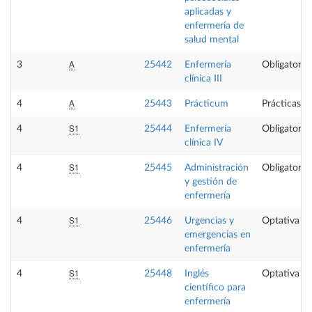
aplicadas y
enfermería de
salud mental
A
3
25442
Enfermería
Obligatoria
clínica III
A
4
25443
Prácticum
Prácticas e
S1
4
25444
Enfermería
Obligatoria
clínica IV
S1
4
25445
Administración
Obligatoria
y gestión de
enfermería
S1
4
25446
Urgencias y
Optativa
emergencias en
enfermería
S1
4
25448
Inglés
Optativa
científico para
enfermería