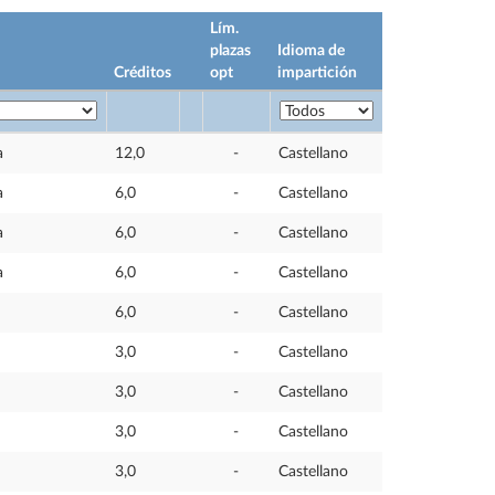
Lím.
plazas
Idioma de
Créditos
opt
impartición
a
12,0
-
Castellano
a
6,0
-
Castellano
a
6,0
-
Castellano
a
6,0
-
Castellano
6,0
-
Castellano
3,0
-
Castellano
3,0
-
Castellano
3,0
-
Castellano
3,0
-
Castellano