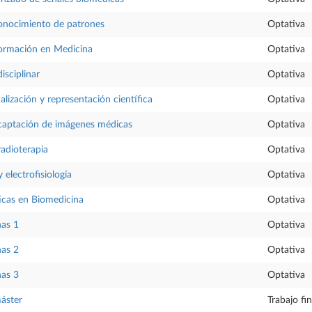
conocimiento de patrones
Optativa
formación en Medicina
Optativa
isciplinar
Optativa
alización y representación científica
Optativa
 captación de imágenes médicas
Optativa
radioterapia
Optativa
y electrofisiología
Optativa
icas en Biomedicina
Optativa
nas 1
Optativa
nas 2
Optativa
nas 3
Optativa
máster
Trabajo fi