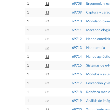
S2
1
69708
Ergonomía y eva
S2
1
69709
Captura y carac
S2
1
69710
Modelado biome
S2
1
69711
Mecanobiología 
S2
1
69712
Nanobiomedicin
S2
1
69713
Nanoterapia
S2
1
69714
Nanodiagnósti
S2
1
69715
Sistemas de e-
S2
1
69716
Modelos y siste
S2
1
69717
Percepción y v
S2
1
69718
Robótica médic
S2
1
69719
Análisis de imá
S2
1
69720
Tratamiento av