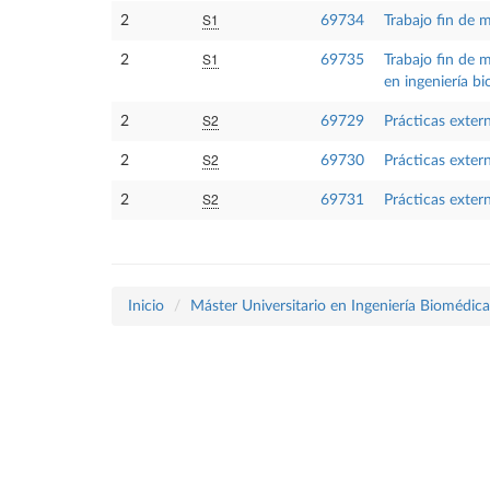
S1
2
69734
Trabajo fin de 
S1
2
69735
Trabajo fin de 
en ingeniería b
S2
2
69729
Prácticas exter
S2
2
69730
Prácticas exter
S2
2
69731
Prácticas exter
Inicio
Máster Universitario en Ingeniería Biomédica