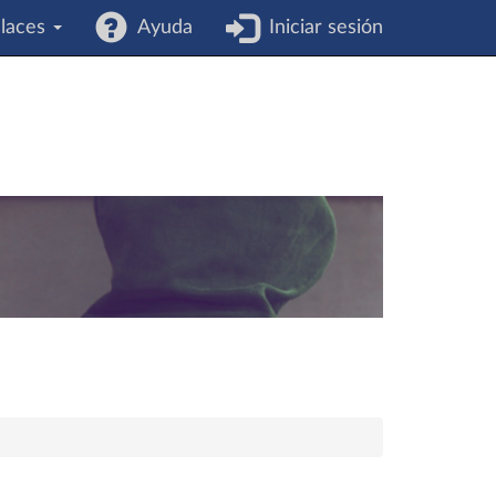
laces
Ayuda
Iniciar sesión