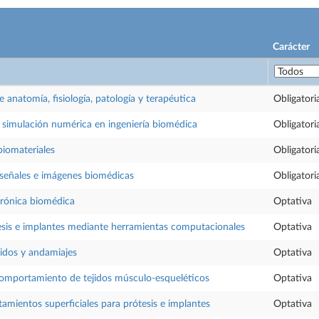
Carácter
anatomía, fisiología, patología y terapéutica
Obligatori
y simulación numérica en ingeniería biomédica
Obligatori
iomateriales
Obligatori
 señales e imágenes biomédicas
Obligatori
trónica biomédica
Optativa
esis e implantes mediante herramientas computacionales
Optativa
jidos y andamiajes
Optativa
omportamiento de tejidos músculo-esqueléticos
Optativa
tamientos superficiales para prótesis e implantes
Optativa