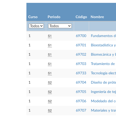
Curso
Periodo
Código
Nombre
S1
1
69700
Fundamentos de 
S1
1
69701
Bioestadística 
S1
1
69702
Biomecánica y b
S1
1
69703
Tratamiento de
S1
1
69733
Tecnología elec
S2
1
69704
Diseño de prót
S2
1
69705
Ingeniería de te
S2
1
69706
Modelado del c
S2
1
69707
Materiales y tra