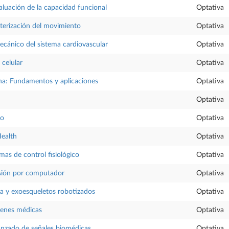
luación de la capacidad funcional
Optativa
terización del movimiento
Optativa
cánico del sistema cardiovascular
Optativa
celular
Optativa
a: Fundamentos y aplicaciones
Optativa
Optativa
co
Optativa
Health
Optativa
mas de control fisiológico
Optativa
isión por computador
Optativa
a y exoesqueletos robotizados
Optativa
genes médicas
Optativa
anzado de señales biomédicas
Optativa