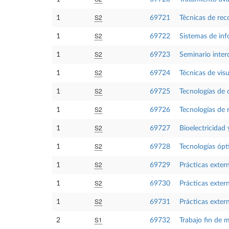
S2
1
69721
Técnicas de re
S2
1
69722
Sistemas de in
S2
1
69723
Seminario interd
S2
1
69724
Técnicas de visu
S2
1
69725
Tecnologías de
S2
1
69726
Tecnologías de 
S2
1
69727
Bioelectricidad 
S2
1
69728
Tecnologías ópt
S2
1
69729
Prácticas exter
S2
1
69730
Prácticas exter
S2
1
69731
Prácticas exter
S1
2
69732
Trabajo fin de 