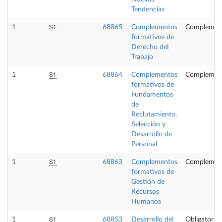
Tendencias
S1
1
68865
Complementos
Complement
formativos de
Derecho del
Trabajo
S1
1
68864
Complementos
Complement
formativos de
Fundamentos
de
Reclutamiento,
Selección y
Desarrollo de
Personal
S1
1
68863
Complementos
Complement
formativos de
Gestión de
Recursos
Humanos
S1
1
68853
Desarrollo del
Obligatoria