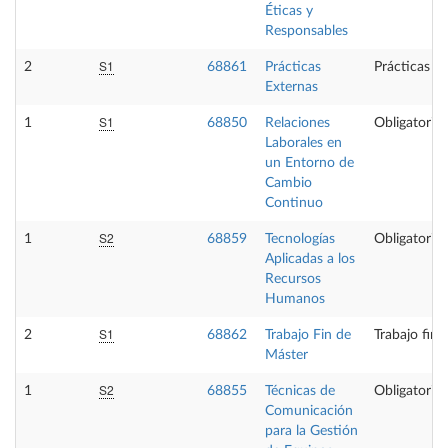
Éticas y
Responsables
S1
2
68861
Prácticas
Prácticas e
Externas
S1
1
68850
Relaciones
Obligatoria
Laborales en
un Entorno de
Cambio
Continuo
S2
1
68859
Tecnologías
Obligatoria
Aplicadas a los
Recursos
Humanos
S1
2
68862
Trabajo Fin de
Trabajo fin 
Máster
S2
1
68855
Técnicas de
Obligatoria
Comunicación
para la Gestión