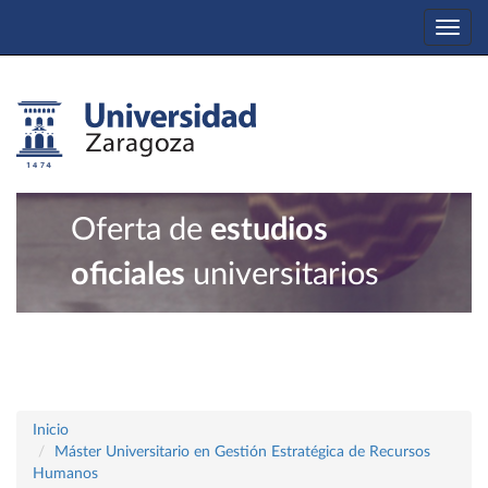
Togg
navi
Oferta de
estudios
oficiales
universitarios
Inicio
Máster Universitario en Gestión Estratégica de Recursos
Humanos