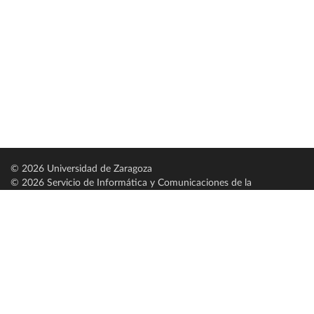
© 2026 Universidad de Zaragoza
© 2026 Servicio de Informática y Comunicaciones de la
Universidad de Zaragoza (
SICUZ
)
Universidad de Zaragoza
C/ Pedro Cerbuna, 12
ES-50009 Zaragoza
España / Spain
Tel: +34 976761000
ciu@unizar.es
Q-5018001-G