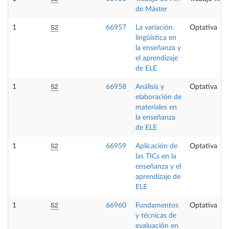
de Máster
S2
1
66957
La variación
Optativa
lingüística en
la enseñanza y
el aprendizaje
de ELE
S2
1
66958
Análisis y
Optativa
elaboración de
materiales en
la enseñanza
de ELE
S2
1
66959
Aplicación de
Optativa
las TICs en la
enseñanza y el
aprendizaje de
ELE
S2
1
66960
Fundamentos
Optativa
y técnicas de
evaluación en