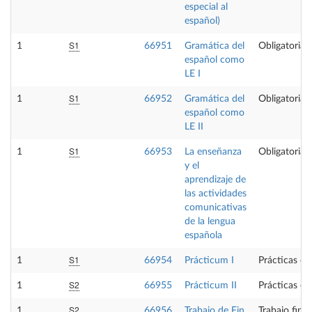
especial al
español)
S1
1
66951
Gramática del
Obligatoria
español como
LE I
S1
1
66952
Gramática del
Obligatoria
español como
LE II
S1
1
66953
La enseñanza
Obligatoria
y el
aprendizaje de
las actividades
comunicativas
de la lengua
española
S1
1
66954
Prácticum I
Prácticas ex
S2
1
66955
Prácticum II
Prácticas ex
S2
1
66956
Trabajo de Fin
Trabajo fin 