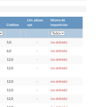
Lím. plazas
Idioma de
Créditos
opt
impartición
5,0
-
(no definido)
6,0
-
(no definido)
12,0
-
(no definido)
12,0
-
(no definido)
12,0
-
(no definido)
12,0
-
(no definido)
12,0
-
(no definido)