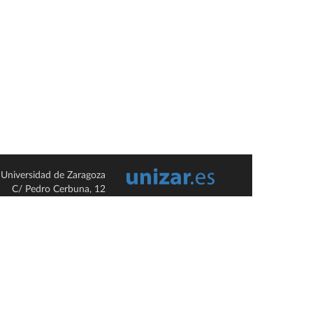
Universidad de Zaragoza
C/ Pedro Cerbuna, 12
ES-50009 Zaragoza
España / Spain
Tel: +34 976761000
ciu@unizar.es
Q-5018001-G