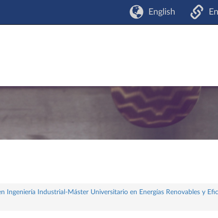
English
En
 Ingeniería Industrial-Máster Universitario en Energías Renovables y Efi