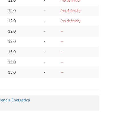
12,0
-
(no definido)
12,0
-
(no definido)
12,0
-
(no definido)
12,0
-
—
12,0
-
—
15,0
-
—
15,0
-
—
15,0
-
—
ciencia Energética