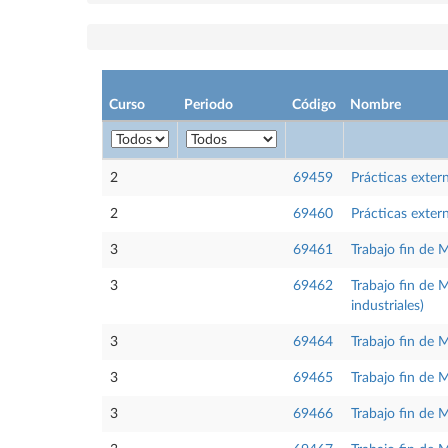
Curso
Periodo
Código
Nombre
2
69459
Prácticas exter
2
69460
Prácticas exter
3
69461
Trabajo fin de 
3
69462
Trabajo fin de 
industriales)
3
69464
Trabajo fin de M
3
69465
Trabajo fin de M
3
69466
Trabajo fin de 