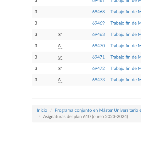
3
69467
Trabajo fin de 
3
69468
Trabajo fin de M
3
69469
Trabajo fin de 
S1
3
69463
Trabajo fin de M
S1
3
69470
Trabajo fin de M
S1
3
69471
Trabajo fin de 
S1
3
69472
Trabajo fin de M
S1
3
69473
Trabajo fin de M
Inicio
Programa conjunto en Máster Universitario en
Asignaturas del plan 610 (curso 2023-2024)