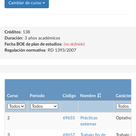
Cambiar de curso
Créditos
: 138
Duración
: 3 años académicos
Fecha BOE de plan de estudios
:
(no definido)
Regulación normativa
: RD 1393/2007
Curso
Periodo
Código
Nombre
Carácter
2
69655
Prácticas
Optativa
externas
3
69657
Trabajo fin de
Trabajo fi