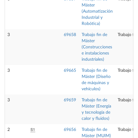
Máster
(Automatización
Industrial y
Robótica)
3
69658
Trabajo fin de
Trabajo fi
Máster
(Construcciones
e instalaciones
industriales)
3
69665
Trabajo fin de
Trabajo fi
Máster (Diseño
de máquinas y
vehículos)
3
69659
Trabajo fin de
Trabajo fi
Máster (Energía
y tecnología de
calor y fluidos)
S1
2
69656
Trabajo fin de
Trabajo fi
Máster (MUIM)