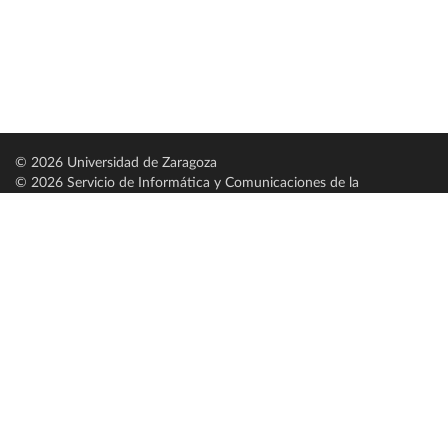
© 2026 Universidad de Zaragoza
© 2026 Servicio de Informática y Comunicaciones de la
Universidad de Zaragoza (
SICUZ
)
Universidad de Zaragoza
C/ Pedro Cerbuna, 12
ES-50009 Zaragoza
España / Spain
Tel: +34 976761000
ciu@unizar.es
Q-5018001-G
Servido por nodo: estudios