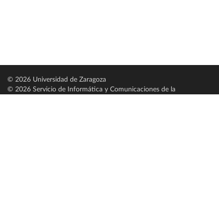
© 2026 Universidad de Zaragoza
© 2026 Servicio de Informática y Comunicaciones de la
Universidad de Zaragoza (
SICUZ
)
Universidad de Zaragoza
C/ Pedro Cerbuna, 12
ES-50009 Zaragoza
España / Spain
Tel: +34 976761000
ciu@unizar.es
Q-5018001-G
Servido por nodo: estudios