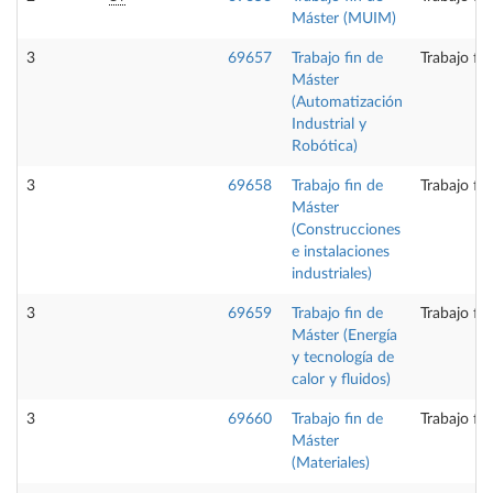
Máster (MUIM)
3
69657
Trabajo fin de
Trabajo fi
Máster
(Automatización
Industrial y
Robótica)
3
69658
Trabajo fin de
Trabajo fi
Máster
(Construcciones
e instalaciones
industriales)
3
69659
Trabajo fin de
Trabajo fi
Máster (Energía
y tecnología de
calor y fluidos)
3
69660
Trabajo fin de
Trabajo fi
Máster
(Materiales)