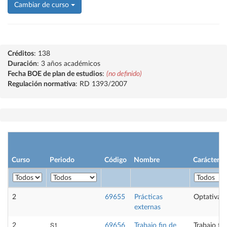
Cambiar de curso
Créditos
: 138
Duración
: 3 años académicos
Fecha BOE de plan de estudios
:
(no definido)
Regulación normativa
: RD 1393/2007
Curso
Periodo
Código
Nombre
Carácter
2
69655
Prácticas
Optativa
externas
S1
2
69656
Trabajo fin de
Trabajo fi