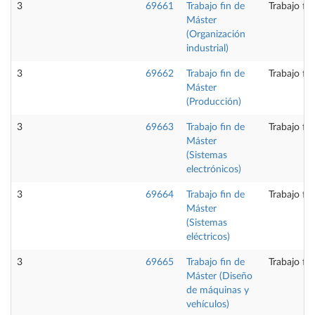
3
69661
Trabajo fin de
Trabajo fi
Máster
(Organización
industrial)
3
69662
Trabajo fin de
Trabajo fi
Máster
(Producción)
3
69663
Trabajo fin de
Trabajo fi
Máster
(Sistemas
electrónicos)
3
69664
Trabajo fin de
Trabajo fi
Máster
(Sistemas
eléctricos)
3
69665
Trabajo fin de
Trabajo fi
Máster (Diseño
de máquinas y
vehículos)