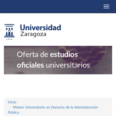
Togg
navi
Oferta de
estudios
oficiales
universitarios
Inicio
Máster Universitario en Derecho de la Administración
Pública