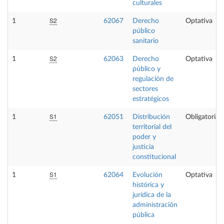
culturales
S2
1
62067
Derecho
Optativa
público
sanitario
S2
1
62063
Derecho
Optativa
público y
regulación de
sectores
estratégicos
S1
1
62051
Distribución
Obligatoria
territorial del
poder y
justicia
constitucional
S1
1
62064
Evolución
Optativa
histórica y
jurídica de la
administración
pública