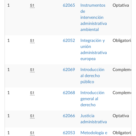
S1
1
62065
Instrumentos
Optativa
de
intervención
administrativa
ambiental
S1
1
62052
Integración y
Obligatoria
unión
administrativa
europea
S1
1
62069
Introducción
Complement
al derecho
público
S1
1
62068
Introducción
Complement
general al
derecho
S1
1
62066
Justicia
Optativa
administrativa
S1
1
62053
Metodología e
Obligatoria