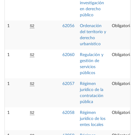
investigación
en derecho
público
S2
1
62056
Ordenación
Obligatoria
del territorio y
derecho
urbanístico
S2
1
62060
Regulación y
Obligatoria
gestión de
servicios
públicos
S2
1
62057
Régimen
Obligatoria
jurídico de la
contratación
pública
S2
1
62058
Régimen
Obligatoria
jurídico de los
entes locales