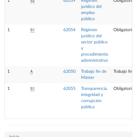
S2
1
62059
Régimen
Obligatoria
jurídico del
empleo
público
S1
1
62054
Régimen
Obligatoria
jurídico del
sector público
y
procedimiento
administrativo
A
1
62050
Trabajo fin de
Trabajo fin 
Máster
S1
1
62055
Transparencia,
Obligatoria
integridad y
corrupción
pública