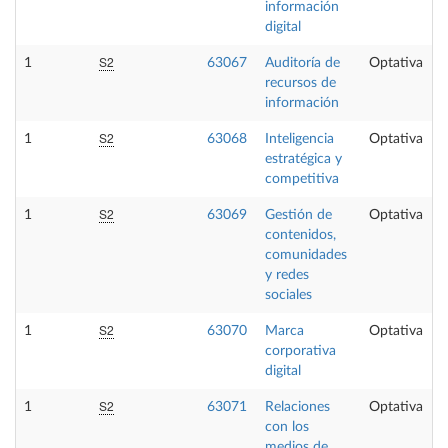
información
digital
S2
1
63067
Auditoría de
Optativa
recursos de
información
S2
1
63068
Inteligencia
Optativa
estratégica y
competitiva
S2
1
63069
Gestión de
Optativa
contenidos,
comunidades
y redes
sociales
S2
1
63070
Marca
Optativa
corporativa
digital
S2
1
63071
Relaciones
Optativa
con los
medios de