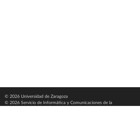
© 2026 Universidad de Zaragoza
© 2026 Servicio de Informática y Comunicaciones de la
Universidad de Zaragoza (
SICUZ
)
Universidad de Zaragoza
C/ Pedro Cerbuna, 12
ES-50009 Zaragoza
España / Spain