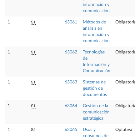
información y
comunicación
S1
1
63061
Métodos de
Obligatoria
análisis en
información y
comunicación
S1
1
63062
Tecnologías
Obligatoria
de
Información y
Comunicación
S1
1
63063
Sistemas de
Obligatoria
gestión de
documentos
S1
1
63064
Gestión de la
Obligatoria
comunicación
estratégica
S2
1
63065
Usos y
Optativa
consumos de