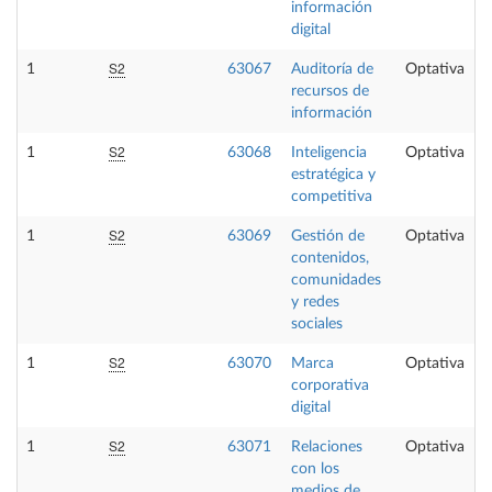
información
digital
S2
1
63067
Auditoría de
Optativa
recursos de
información
S2
1
63068
Inteligencia
Optativa
estratégica y
competitiva
S2
1
63069
Gestión de
Optativa
contenidos,
comunidades
y redes
sociales
S2
1
63070
Marca
Optativa
corporativa
digital
S2
1
63071
Relaciones
Optativa
con los
medios de