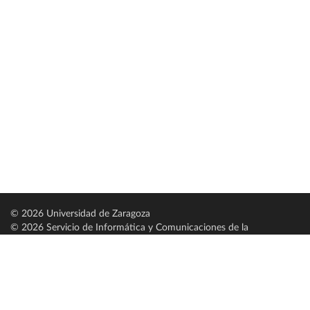
© 2026 Universidad de Zaragoza
© 2026 Servicio de Informática y Comunicaciones de la
Universidad de Zaragoza (
SICUZ
)
Universidad de Zaragoza
C/ Pedro Cerbuna, 12
ES-50009 Zaragoza
España / Spain