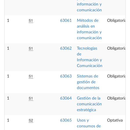
información y
comunicación
S1
1
63061
Métodos de
Obligatoria
análisis en
información y
comunicación
S1
1
63062
Tecnologías
Obligatoria
de
Información y
Comunicación
S1
1
63063
Sistemas de
Obligatoria
gestión de
documentos
S1
1
63064
Gestión de la
Obligatoria
comunicación
estratégica
S2
1
63065
Usos y
Optativa
consumos de