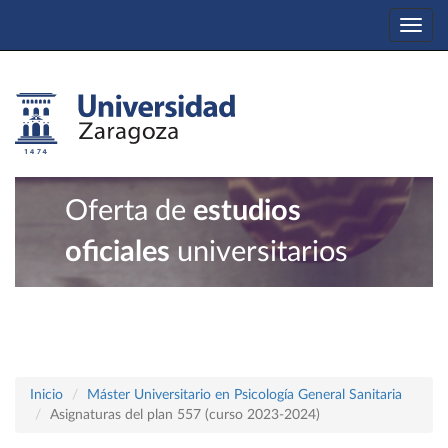
Togg
navi
Oferta de
estudios
oficiales
universitarios
Inicio
Máster Universitario en Psicología General Sanitaria
Asignaturas del plan 557 (curso 2023-2024)