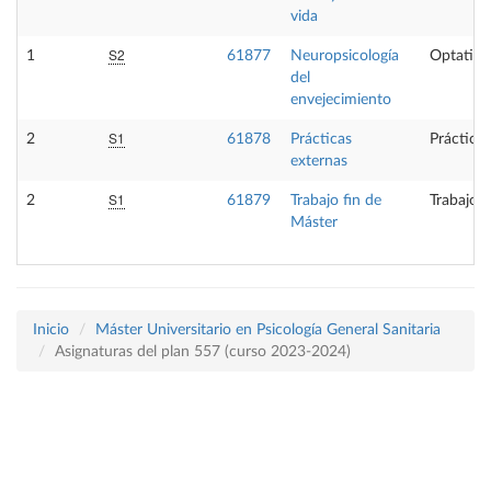
vida
S2
1
61877
Neuropsicología
Optativa
del
envejecimiento
S1
2
61878
Prácticas
Prácticas
externas
S1
2
61879
Trabajo fin de
Trabajo f
Máster
Inicio
Máster Universitario en Psicología General Sanitaria
Asignaturas del plan 557 (curso 2023-2024)