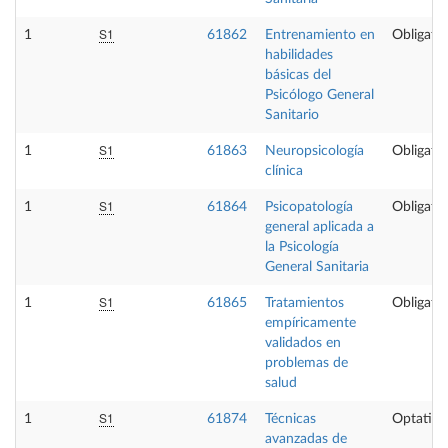
S1
1
61862
Entrenamiento en
Obligator
habilidades
básicas del
Psicólogo General
Sanitario
S1
1
61863
Neuropsicología
Obligator
clínica
S1
1
61864
Psicopatología
Obligator
general aplicada a
la Psicología
General Sanitaria
S1
1
61865
Tratamientos
Obligator
empíricamente
validados en
problemas de
salud
S1
1
61874
Técnicas
Optativa
avanzadas de