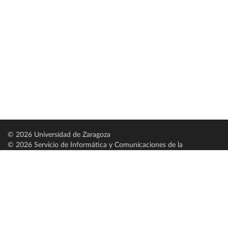
© 2026 Universidad de Zaragoza
© 2026 Servicio de Informática y Comunicaciones de la
Universidad de Zaragoza (
SICUZ
)
Universidad de Zaragoza
C/ Pedro Cerbuna, 12
ES-50009 Zaragoza
España / Spain
Tel: +34 976761000
ciu@unizar.es
Q-5018001-G