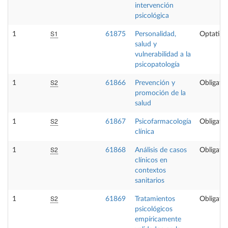
intervención
psicológica
S1
1
61875
Personalidad,
Optativa
salud y
vulnerabilidad a la
psicopatología
S2
1
61866
Prevención y
Obligator
promoción de la
salud
S2
1
61867
Psicofarmacología
Obligator
clínica
S2
1
61868
Análisis de casos
Obligator
clínicos en
contextos
sanitarios
S2
1
61869
Tratamientos
Obligator
psicológicos
empíricamente