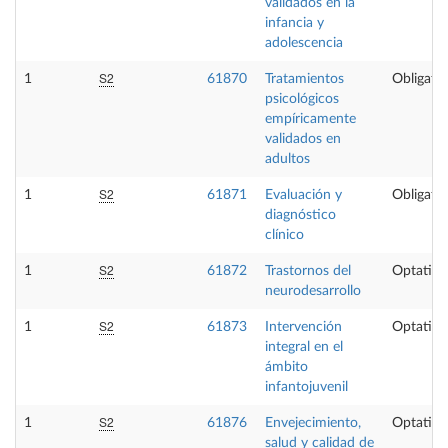
validados en la
infancia y
adolescencia
S2
1
61870
Tratamientos
Obligator
psicológicos
empíricamente
validados en
adultos
S2
1
61871
Evaluación y
Obligator
diagnóstico
clínico
S2
1
61872
Trastornos del
Optativa
neurodesarrollo
S2
1
61873
Intervención
Optativa
integral en el
ámbito
infantojuvenil
S2
1
61876
Envejecimiento,
Optativa
salud y calidad de