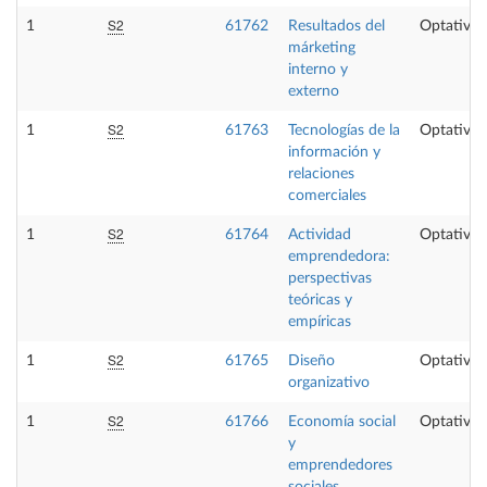
S2
1
61762
Resultados del
Optativa
márketing
interno y
externo
S2
1
61763
Tecnologías de la
Optativa
información y
relaciones
comerciales
S2
1
61764
Actividad
Optativa
emprendedora:
perspectivas
teóricas y
empíricas
S2
1
61765
Diseño
Optativa
organizativo
S2
1
61766
Economía social
Optativa
y
emprendedores
sociales