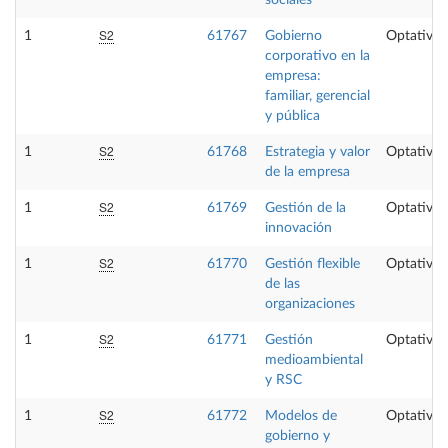
S2
1
61767
Gobierno
Optativa
corporativo en la
empresa:
familiar, gerencial
y pública
S2
1
61768
Estrategia y valor
Optativa
de la empresa
S2
1
61769
Gestión de la
Optativa
innovación
S2
1
61770
Gestión flexible
Optativa
de las
organizaciones
S2
1
61771
Gestión
Optativa
medioambiental
y RSC
S2
1
61772
Modelos de
Optativa
gobierno y