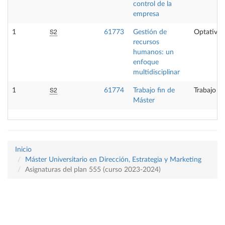
control de la
empresa
S2
1
61773
Gestión de
Optativa
recursos
humanos: un
enfoque
multidisciplinar
S2
1
61774
Trabajo fin de
Trabajo fi
Máster
Inicio
Máster Universitario en Dirección, Estrategia y Marketing
Asignaturas del plan 555 (curso 2023-2024)