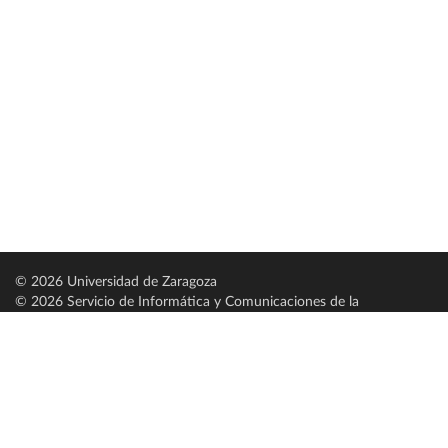
© 2026 Universidad de Zaragoza
© 2026 Servicio de Informática y Comunicaciones de la
Universidad de Zaragoza (
SICUZ
)
Universidad de Zaragoza
C/ Pedro Cerbuna, 12
ES-50009 Zaragoza
España / Spain
Tel: +34 976761000
ciu@unizar.es