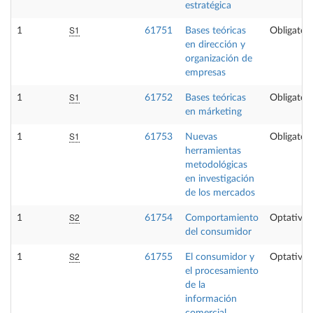
estratégica
S1
1
61751
Bases teóricas
Obligatori
en dirección y
organización de
empresas
S1
1
61752
Bases teóricas
Obligatori
en márketing
S1
1
61753
Nuevas
Obligatori
herramientas
metodológicas
en investigación
de los mercados
S2
1
61754
Comportamiento
Optativa
del consumidor
S2
1
61755
El consumidor y
Optativa
el procesamiento
de la
información
comercial