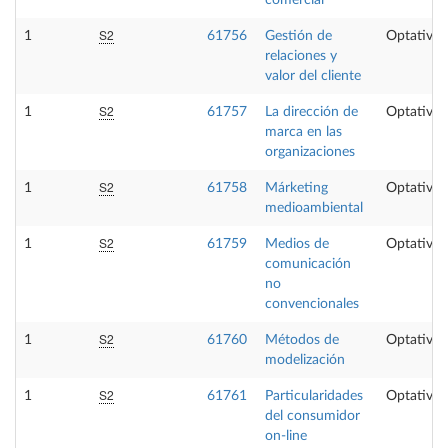
S2
1
61756
Gestión de
Optativa
relaciones y
valor del cliente
S2
1
61757
La dirección de
Optativa
marca en las
organizaciones
S2
1
61758
Márketing
Optativa
medioambiental
S2
1
61759
Medios de
Optativa
comunicación
no
convencionales
S2
1
61760
Métodos de
Optativa
modelización
S2
1
61761
Particularidades
Optativa
del consumidor
on-line