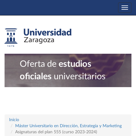
Togg
navi
Oferta de
estudios
oficiales
universitarios
Inicio
Máster Universitario en Dirección, Estrategia y Marketing
Asignaturas del plan 555 (curso 2023-2024)