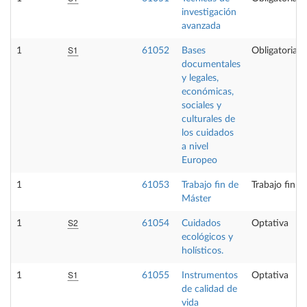
investigación
avanzada
S1
1
61052
Bases
Obligatoria
documentales
y legales,
económicas,
sociales y
culturales de
los cuidados
a nivel
Europeo
1
61053
Trabajo fin de
Trabajo fin d
Máster
S2
1
61054
Cuidados
Optativa
ecológicos y
holísticos.
S1
1
61055
Instrumentos
Optativa
de calidad de
vida