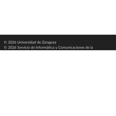
© 2026 Universidad de Zaragoza
© 2026 Servicio de Informática y Comunicaciones de la
Universidad de Zaragoza (
SICUZ
)
Universidad de Zaragoza
C/ Pedro Cerbuna, 12
ES-50009 Zaragoza
España / Spain
Tel: +34 976761000
ciu@unizar.es
Q-5018001-G
Servido por nodo: estudios