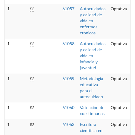
S2
1
61057
Autocuidados
Optativa
y calidad de
vida en
enfermos
crónicos
S2
1
61058
Autocuidados
Optativa
y calidad de
vida en
infancia y
juventud
S2
1
61059
Metodología
Optativa
educativa
para el
autocuidado
S2
1
61060
Validación de
Optativa
cuestionarios
S2
1
61063
Escritura
Optativa
científica en