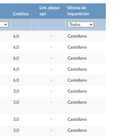
Lím. plazas
Idioma de
Créditos
opt
impartición
6,0
-
Castellano
6,0
-
Castellano
6,0
-
Castellano
6,0
-
Castellano
6,0
-
Castellano
3,0
-
Castellano
3,0
-
Castellano
3,0
-
Castellano
3,0
-
Castellano