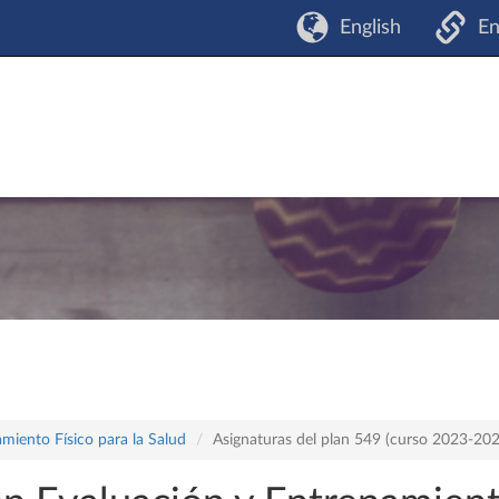
English
En
miento Físico para la Salud
Asignaturas del plan 549 (curso 2023-20