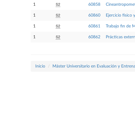
S2
1
60858
Cineantropomet
S2
1
60860
Ejercicio físico
S2
1
60861
Trabajo fin de 
S2
1
60862
Prácticas exter
Inicio
Máster Universitario en Evaluación y Entrena