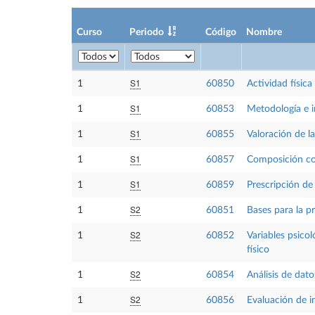
Curso
Periodo
Código
Nombre
S1
1
60850
Actividad física
S1
1
60853
Metodología e i
S1
1
60855
Valoración de la
S1
1
60857
Composición co
S1
1
60859
Prescripción de 
S2
1
60851
Bases para la p
S2
1
60852
Variables psicol
físico
S2
1
60854
Análisis de dato
S2
1
60856
Evaluación de i