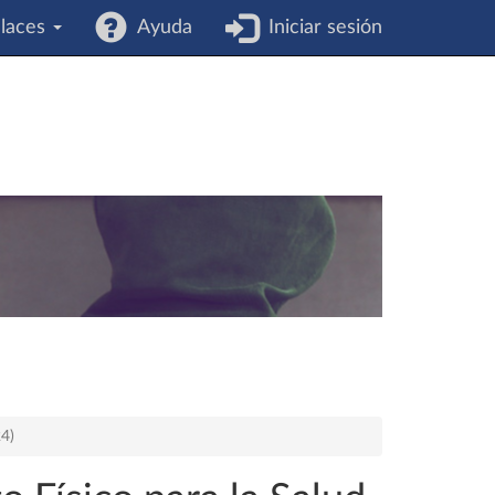
laces
Ayuda
Iniciar sesión
24)