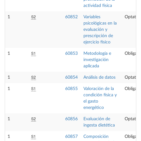
actividad física
S2
1
60852
Variables
Optativ
psicológicas en la
evaluación y
prescripción de
ejercicio físico
S1
1
60853
Metodología e
Obligato
investigación
aplicada
S2
1
60854
Análisis de datos
Optativ
S1
1
60855
Valoración de la
Obligato
condición física y
el gasto
energético
S2
1
60856
Evaluación de
Optativ
ingesta dietética
S1
1
60857
Composición
Obligato