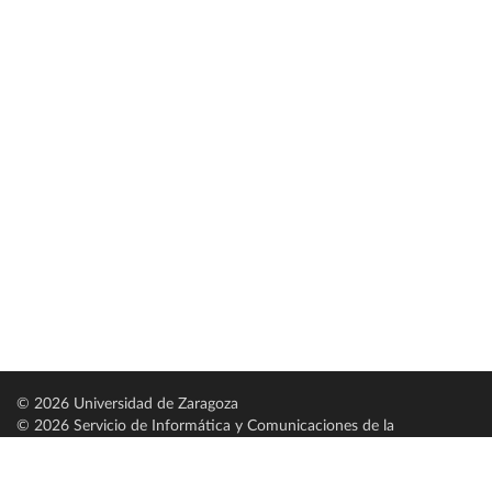
© 2026 Universidad de Zaragoza
© 2026 Servicio de Informática y Comunicaciones de la
Universidad de Zaragoza (
SICUZ
)
Universidad de Zaragoza