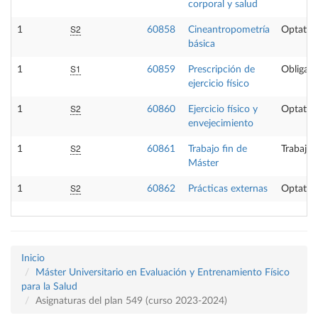
corporal y salud
S2
1
60858
Cineantropometría
Optativ
básica
S1
1
60859
Prescripción de
Obligato
ejercicio físico
S2
1
60860
Ejercicio físico y
Optativ
envejecimiento
S2
1
60861
Trabajo fin de
Trabajo 
Máster
S2
1
60862
Prácticas externas
Optativ
Inicio
Máster Universitario en Evaluación y Entrenamiento Físico
para la Salud
Asignaturas del plan 549 (curso 2023-2024)