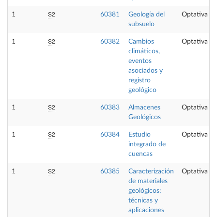
S2
1
60381
Geología del
Optativa
subsuelo
S2
1
60382
Cambios
Optativa
climáticos,
eventos
asociados y
registro
geológico
S2
1
60383
Almacenes
Optativa
Geológicos
S2
1
60384
Estudio
Optativa
integrado de
cuencas
S2
1
60385
Caracterización
Optativa
de materiales
geológicos:
técnicas y
aplicaciones