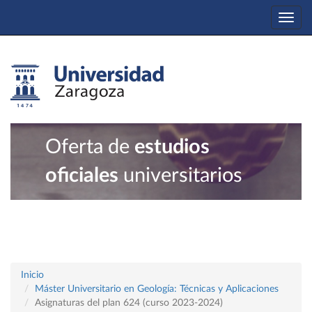
Togg
navi
Oferta de
estudios
oficiales
universitarios
Inicio
Máster Universitario en Geología: Técnicas y Aplicaciones
Asignaturas del plan 624 (curso 2023-2024)