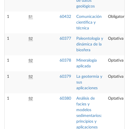
de datos
geológicos
S1
1
60432
Comunicación
Obligatoria
científica y
técnica
S2
1
60377
Paleontología y
Optativa
dinámica de la
biosfera
S2
1
60378
Mineralogía
Optativa
aplicada
S2
1
60379
La geotermia y
Optativa
sus
aplicaciones
S2
1
60380
Análisis de
Optativa
facies y
modelos
sedimentarios:
principios y
aplicaciones