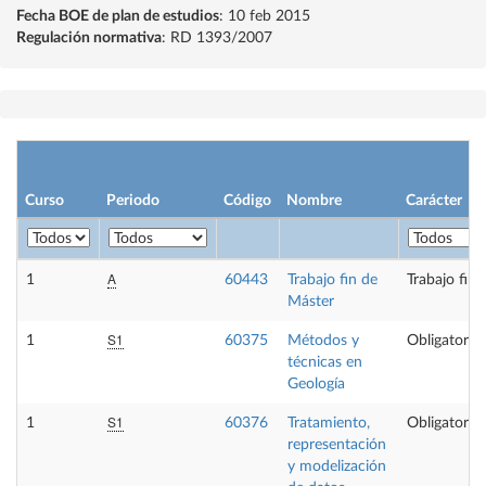
Fecha BOE de plan de estudios
: 10 feb 2015
Regulación normativa
: RD 1393/2007
Curso
Periodo
Código
Nombre
Carácter
A
1
60443
Trabajo fin de
Trabajo fin
Máster
S1
1
60375
Métodos y
Obligatoria
técnicas en
Geología
S1
1
60376
Tratamiento,
Obligatoria
representación
y modelización