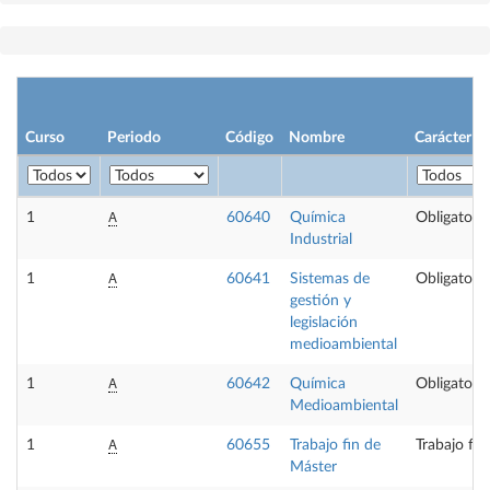
Curso
Periodo
Código
Nombre
Carácter
A
1
60640
Química
Obligatoria
Industrial
A
1
60641
Sistemas de
Obligatoria
gestión y
legislación
medioambiental
A
1
60642
Química
Obligatoria
Medioambiental
A
1
60655
Trabajo fin de
Trabajo fin
Máster