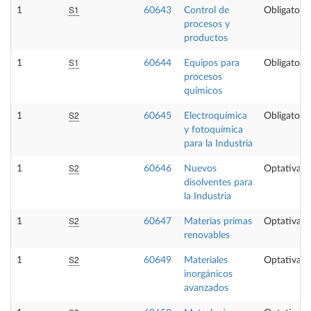
S1
1
60643
Control de
Obligatoria
procesos y
productos
S1
1
60644
Equipos para
Obligatoria
procesos
químicos
S2
1
60645
Electroquímica
Obligatoria
y fotoquímica
para la Industria
S2
1
60646
Nuevos
Optativa
disolventes para
la Industria
S2
1
60647
Materias primas
Optativa
renovables
S2
1
60649
Materiales
Optativa
inorgánicos
avanzados