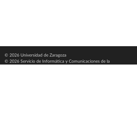
© 2026 Universidad de Zaragoza
© 2026 Servicio de Informática y Comunicaciones de la
Universidad de Zaragoza (
SICUZ
)
Universidad de Zaragoza
C/ Pedro Cerbuna, 12
ES-50009 Zaragoza
España / Spain
Tel: +34 976761000
ciu@unizar.es
Q-5018001-G
Servido por nodo: estudios