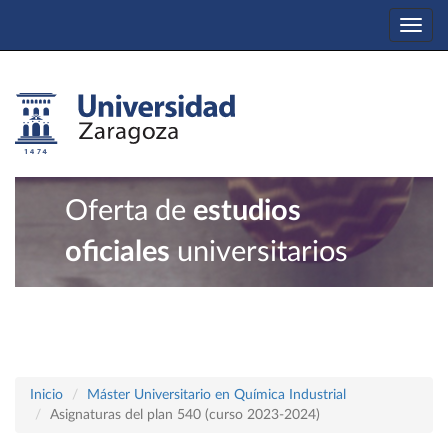
Togg
navi
Oferta de
estudios
oficiales
universitarios
Inicio
Máster Universitario en Química Industrial
Asignaturas del plan 540 (curso 2023-2024)