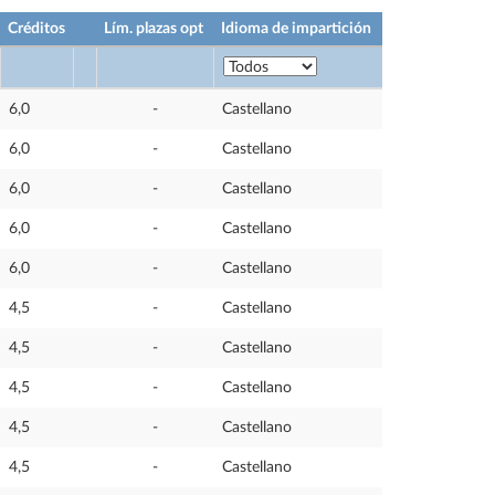
Créditos
Lím. plazas opt
Idioma de impartición
6,0
-
Castellano
6,0
-
Castellano
6,0
-
Castellano
6,0
-
Castellano
6,0
-
Castellano
4,5
-
Castellano
4,5
-
Castellano
4,5
-
Castellano
4,5
-
Castellano
4,5
-
Castellano