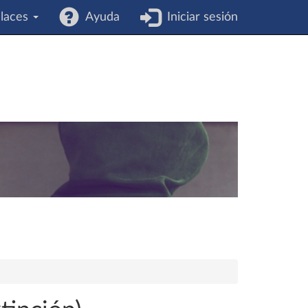
laces
Ayuda
Iniciar sesión