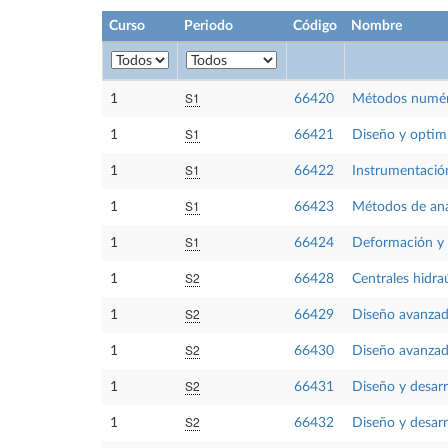
Curso
Periodo
Código
Nombre
S1
1
66420
Métodos numéri
S1
1
66421
Diseño y optimi
S1
1
66422
Instrumentación
S1
1
66423
Métodos de anál
S1
1
66424
Deformación y f
S2
1
66428
Centrales hidraú
S2
1
66429
Diseño avanzad
S2
1
66430
Diseño avanzad
S2
1
66431
Diseño y desarr
S2
1
66432
Diseño y desarr