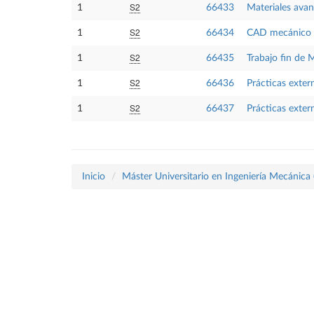
S2
1
66433
Materiales ava
S2
1
66434
CAD mecánico 
S2
1
66435
Trabajo fin de 
S2
1
66436
Prácticas exter
S2
1
66437
Prácticas exter
Inicio
Máster Universitario en Ingeniería Mecánica 